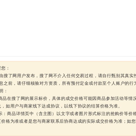
醒您：
息由搜了网用户发布，搜了网不介入任何交易过程，请自行甄别其真实
信息之前，请仔细核验对方资质，所有预付定金或付款至个人账户的行
明：
品在搜了网的展示标价，具体的成交价格可能因商品参加活动等情况
化，如用户与商家线下达成协议，以线下协议的结算价格为准。
：商品详情页中（含主图）以文字或者图片形式标注的抢购价等价格
页价格为准或者是您与商家联系后协商达成的实际成交价格为准；如
。