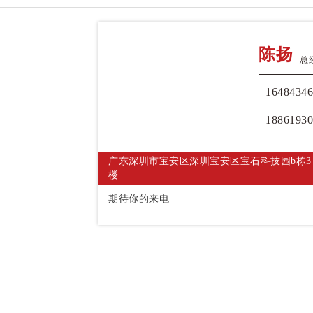
陈扬
总
16484346
18861930
广东深圳市宝安区深圳宝安区宝石科技园b栋3
楼
期待你的来电