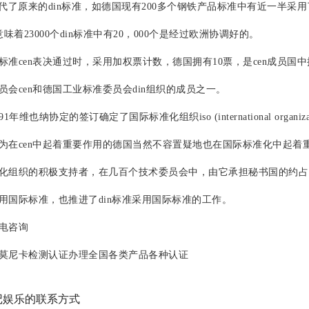
取代了原来的din标准，如德国现有200多个钢铁产品标准中有近一半采用
意味着23000个din标准中有20，000个是经过欧洲协调好的。
cen表决通过时，采用加权票计数，德国拥有10票，是cen成员国
员会cen和德国工业标准委员会din组织的成员之一。
维也纳协定的签订确定了国际标准化组织iso (international organizatio
为在cen中起着重要作用的德国当然不容置疑地也在国际标准化中起着重要作
化组织的积极支持者，在几百个技术委员会中，由它承担秘书国的约占15%
用国际标准，也推进了din标准采用国际标准的工作。
电咨询
尼卡检测认证办理全国各类产品各种认证
记娱乐的联系方式