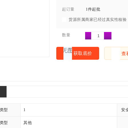
1件起批
起订量
货源所属商家已经过真实性核验
数量
获取底价
查
类型
1
安
类型
其他