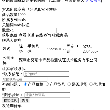
树脂做msds认证多长时间可以出证，有效期多久
询盘留言
|
货源所属商家已经过真实性核验
商品数量
1000
所属系列
msds
关键词
msds认证
数量
-
获取底价
查看电话
在线咨询
收藏商品
联系人信息
陈
手机号
固定电
0755-
姓名
17722840165
23345367
扬
码
话
公司全
深圳市莫尼卡产品检测认证技术服务有限公司
称
让卖家联系我
*
联系信息：
咨询问题：
产品价格
产品型号
是否现货
代理加
盟
*
图形验证：
发送询价单