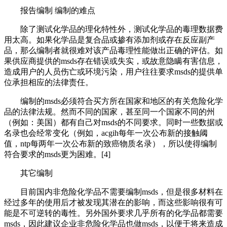
报告编制 编制的难点
除了测试化学品的理化特性外，测试化学品的毒理数据费
用太高。如果化学品是复合品或掺有添加剂或存在反应副产
品，那么编制者就很难对该产品毒理性能做出正确的评估。如
果供应商提供的msds存在错误或失实，或故意隐瞒有害信息，
造成用户的人员伤亡或环境污染，用户往往要求msds的提供单
位承担相应的法律责任。
编制的msds必须符合买方所在国家和地区的有关危险化学
品的法律法规。然而不同的国家，甚至同一个国家不同的州
（例如：美国）都有自己对msds的不同要求。同时一些数据或
名录也会经常变化（例如，acgih每年一次公布新的接触阈
值，ntp每两年一次公布新的致癌物质名录），所以使得编制
符合要求的msds更为困难。[4]
其它编制
目前国内非危险化学品不需要编制msds，但是很多材料在
经过多年的使用后才被发现其潜在的影响，而这些影响很有可
能是不可逆转的毒性。另外国外要求几乎所有的化学品都需要
msds，因此建议企业非危险化学品也做msds，以便于将来造成