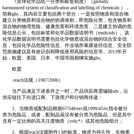
《全球化学品统一分类和标签制度》（globally
harmonized system of classification and labelling of chemicals ），
简称ghs，其内容主要包括两个部分：一是按照物质和混合物
建立分类物质和混合物的协调准则，即危险分类，包含物质和
混合物的物理危险、健康危害和环境危害。二是建立协调的危
险信息公示，包括标签和化学品数据说明书（msds/sds）。该
化学品数据说明书需要包括化学物质或混合物的综合安全信
息，包括化学品危险性信息、作业场所暴露途径信息、安全防
范措施建议及有效识别和降低使用风险的信息等。2013年开
始，欧盟、美国、日本、中国等国相继实施ghs。
欧盟
·reach法规（1907/2006）
当产品满足下述条件之一时，产品供应商需编辑sds，沿
供应链往下向进口商、下游用户和分销商传递：
1、当物质或配制品根据67/548/eec或1999/45/ec指令被分
类为危险品，或者，配制品虽没有被分类为危险品，但是其中
含有一定比例的高关注度物质（svhc*）或其他危险组分；
2、根据reach法规附件13的标准，物质为持久性，生物累