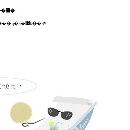
������ī�ῠ��ʒ�����֤�����������޹�˾
������ڱ�������ʯ�ƽ�԰b��3¥