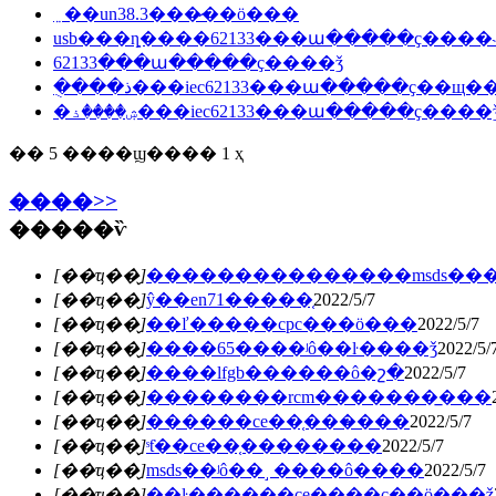
﮵��un38.3���̷��ö���
usb���ȵ����62133���ա�����ҫ����
62133���ա�����ҫ����ǯ
�ֻ���ذ���iec62133���ա�����ҫ��щ
�ۺ����ذ���iec62133���ա�����ҫ����
�� 5 ����ϣ���� 1 ҳ
����>>
�����ѷ
[��ҵ��̬]
���������������msds��
[��ҵ��̬]
ŷ��en71�����֤
2022/5/7
[��ҵ��̬]
��ľ�����cpc���ö���
2022/5/7
[��ҵ��̬]
����65����ʲô��ŀ����ǯ
2022/5/
[��ҵ��̬]
����lfgb������ô�շ�
2022/5/7
[��ҵ��̬]
��������rcm�������̲���
[��ҵ��̬]
������ce��֤���̷���
2022/5/7
[��ҵ��̬]
ˢƭ��ce��֤��������
2022/5/7
[��ҵ��̬]
msds��ʲô��˼ ����ô����
2022/5/7
[��ҵ��̬]
��ŀ������ce��֤��ҫ��ö���ǯ