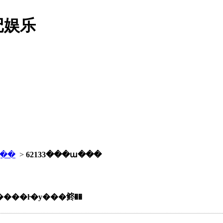
记娱乐
չ��
>
62133���ա���
����ŀ�у���鿴��