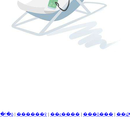
�¹�ӧ
|
������ѷ
|
��ϵ����
|
���õ���
|
��վ