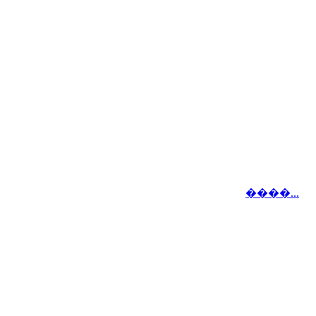
����...