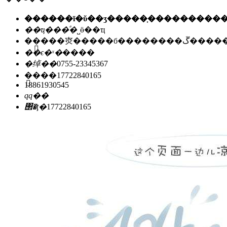
��ҵ���ͣ�
˽ӫ��ҵ
��ַ��
�㶫�����б��
��ϵ�ˣ�
����
�绰��
0755-23345367
�ֻ���
17722840165
18861930545
qq��
΢�ţ�
17722840165