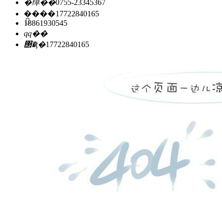
�绰��
0755-23345367
�ֻ���
17722840165
18861930545
qq��
΢�ţ�
17722840165