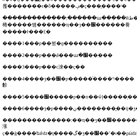
롢�������ϵ�ȫ�����ݡ�ҫ���֪����ˡ�
�������������:������ա�����йط��ɡ����
棬�����뱸������ҵ��ʒ��׼������飬
�����ŀ���£�
����1���ƿ��뷨�ɡ�������ִ���
����2���ƿ���ǿ���ա�׼��ִ���
����3���ƿ���ϲ淶��ҫ��
����4����ʒ��׼�ƿ�����ͨ����ר����
飻
����5����׼�����ƿ��п��ŵļ�����֤
����6����ʒ�ƿ����ڹ���������̭�ĳ
��������������:��ҵ��ʒ��׼�����������ϲ
涨