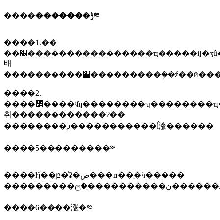
����
�������ݱ༭
����1.��
��׼����������������ҵ�����ĳ�ʒû�й��ұ�׼����ҵ��׼�ģ�ӧ���ƶ���ҵ��׼����ϊ��֯���������ݡ���ҵ�ĳ�ʒ��׼�
뱨
����������׼���������ܲ��ź�
����2.
����׼����ʵʩ��������ʮ��������ҵ�����ĳ�ʒû�й��ұ�׼����ҵ��׼�͵ط���׼�ģ�ӧ���ƶ���ӧ����ҵ��׼����ϊ��֯���������ݡ���ҵ��׼����ҵ��֯�ƶ���ũҵ��ҵ��׼�ƶ��
취������������ʡ��
��������ֱͻ�����������ĺ涨������
����5���������༭
����ŀǰ��բ�ͬʡ�ص���ҵ��ֱ�ӵ�����
����6����涨�༭