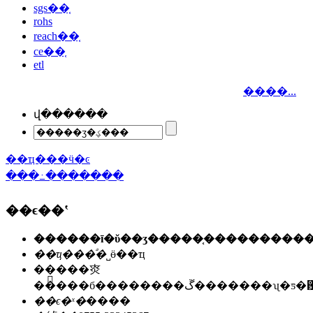
sgs��֤
rohs
reach��֤
ce��֤
etl
����...
վ������
��ҵ���ӵ�ͼ
���߸�������
��ϵ��ʽ
��ҵ���ͣ�
˽ӫ��ҵ
��ַ��
�㶫
�����б��������ڱ�������ʯ
��ϵ�ˣ�
����