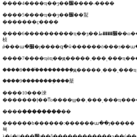
����4����ҵ��ʒ��׼����˵����
����5����ҵ��ʒ��׼��鵥
�������ҫ����
����6����������ҵ��ʒ��׼����ط��ɷ��
桢
����7����ҵӫҵִ��ԭ�����˲���˻���ҵ��
����8����֯��������֤ԭ�����˲���˻���
����9��������֤���棻
����10���淶
�������ļ��ͳο����ϣ��˲���˻���ҵ���
����
��������
��
������һ������:������ա��ȷ�����
뵥
λ�ύ�ĳ���׼ȷ��ȫ������������ϡ��ύ���ϲ�����ҫ��ģ�����������������ҫ���