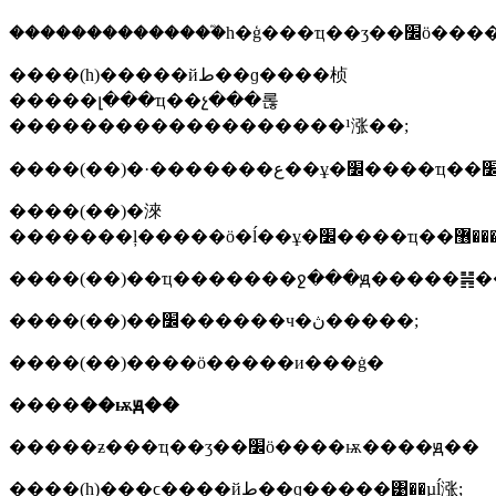
��������������֮һ�
����(һ)�����йط��ɡ����桢
�����լ���ҵ��չ���롢
�������������������¹涨��;
����(��)�淶
����(��)��׼������ч�ڽ�����;
����(��)����ӧ�����и���ġ�
����
��ѭԭ��
�����ƶ���ҵ��ʒ��׼ӧ����ѭ����ԭ��
����(һ)���ϲ����йط��ɡ�����͹��µĺ涨;