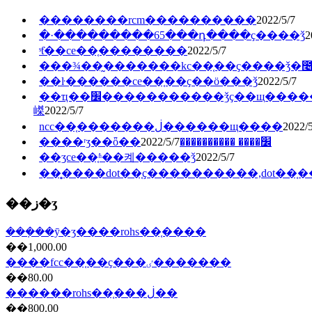
��������rcm�������̲���
2022/5/7
�·���������65���դ����ҫ����ǯ
2
ˢƭ��ce��֤��������
2022/5/7
���¾��̰�������kc��֤��ҫ����ǯ�೤
��ŀ������ce��֤��ҫ��ö���ǯ
2022/5/7
��ҵ��׼�����������ǯҫ��щ�����
嵥
2022/5/7
ncc��֤�������ڶ������щ����
2022/5
2022/5/7
����ʳʒ��ȫ��׼���� ����������
��ʒce��֤ʱ��켸�����ǯ
2022/5/7
��̥����dot��֤ҫ����������,dot��
��ز�ʒ
���ܼ��ȳ�ʒ����rohs��֤����
��1,000.00
����fcc��֤��ҫ���ٸ�������
��80.00
������rohs��֤���ڶ��
��800.00