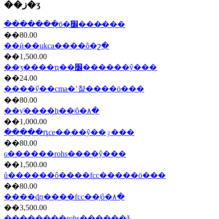
��ز�ʒ
������ִ�б�׼���̷���
��80.00
��ӣ��ukca��֤��ô�շ�
��1,500.00
��ʒ����ҵ��׼������ŷ���
��24.00
����ӳ��cma�ʼ챨����ö���
��80.00
��ƴ����ⱨ��ʲô�۸�
��1,000.00
�����դce��֤��ŷ��ٷ���
��80.00
ɢ������rohs��֤��ŷ���
��1,500.00
ů������ô����fcc��֤���ö���
��80.00
����ȡʊ����fcc��֤ʲô�۸�
��3,500.00
��������rohs��֤����ǯ