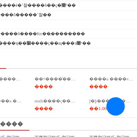
������è�ʼ챨����ô��ҫ�೤ʱ��
���ô�����ʼ챨��
�����ô����fcc��֤��������
�ֻ�ĥ������ҵ��׼����ҫ��щ���϶೤ʱ��
ִ�б�׼������ѯ��ִ�б�׼���ұ�׼��ѯ��
��װ����ͯ����֤������������
����a ��֤��voc�ͷ����ƕ��٣�����voc�����ȼ���֤��
����
����
��װ�ϸ���a ��֤����
msds��֤��ҫ����ǯ����msds��ҫ����ǯ��
Ϳ�ϸ���a ��֤��ǩ��ô��
����
��1.00
����