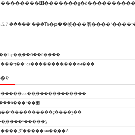
�����׼����������֮����10��������������ҵ�����������������ɾ����
3.5.7 �����ʼ��ܾ�ͳһ�թ��桢���磨����ʽ����
ʳʒ��װqs��֤��ʲô��ô����
����ʳʒ��װqs��������֤���ϻͷ���
�ѷ
�����ccc��֤������������
�֤��ΰ���ʱ��೤
ч��ʶ����������ҫ����ǯ��
o��֤����ʱ�����ǯ
���������ڰĵ�����saa��֤��ʲô