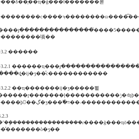
���δ��֪��ҵ�ģ���ϊ�������롣
��������ϲ����ϡ��������ɷ����͡��
����յ���������������֮����5���
���������顷��
3.2 ������
3.2.1 ������ҵ���յ����������������
����ȡ֤�ĳ�ʒ��֯с������������
3.2.2 ��ҵ�������ĳ�ʒ�����뾭
�����ɼ�������ļ�����������ݱ�ʵʩϸ��涨
��������ϸ񣬲��ڲ�ʒ���߰�װ��˵��
2.3
�ʼ��ܾ����������������ɾ����ģ���ҵӧ
��ֹͣ�������ò�ʒ��