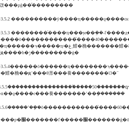
��걨���ϼģ��ͣ���������
3.5.2 ����������ÿ����ҵ�����ϱ����
3.5.3 ��������ͬ����ҵ���ϻ��ܸ��˵ľ���
����ӧ������������֮����40������
���顷ԭ����һ�ݱ���������ġ�
5.4������ӧ������ҵ��������ϡ�����ҵʵ�غ˲��¼��������ҵʵ�
��鱨�桷��ԭʼ���θ浵���飬��������ϊ3�ꣻ
3.5.5�����������������֮����50�����
ɶ��ϱ����ϵ���飬�������ʼ��ܾ�������
3.5.6�����ʼ��ܾ�ӧ������������֮����6
�׼�������ľ���֮����10��������������ҵ���š���������֤�