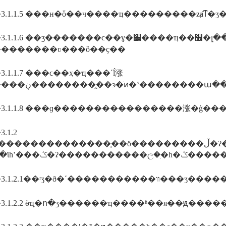
3.1.1.5 ���н�ȫ��ч����ҵ���������ƶⱥͳ�
1.6 ��ʒ�������ϲ��ұ�׼����ҵ��׼�լ��������彡
�������ʋ���ȫ��ҫ��
.1.1.7 ���ϲ��ҳ�ҵ���ߵĺ涨
3.1.1.8 ���ɡ����������������涨�ģ�
.1.2
����������֤��ӧ���������ڵ�ʡ�����������ල���ύ����������ϣ����ر�
����3.1.2.1��ʳʒ�ð���ߵ
.1.2.2 ӫҵִ�ո�ӡ������ҵ����ʱ��я��ԭ����