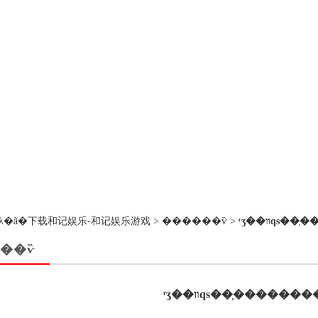
��ڵ�λ�ã�
下载和记娱乐-和记娱乐游戏
>
������ѷ
>
ʳʒ��װqs
��ѷ
ʳʒ��װqs��֤������