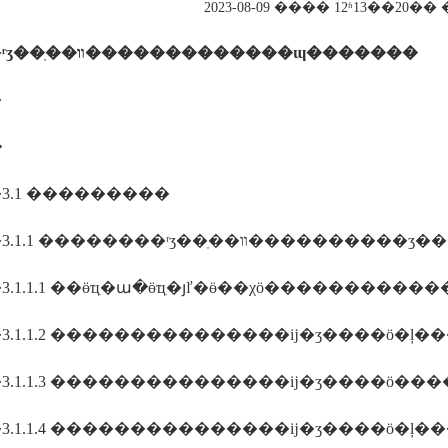
2023-08-09 ���� 12ʱ13��20
�
ʳʒ��ֽ��װ�������������ɰ�������
�
�
3.1 ���������
����3.1.1 ��������ʳʒ��ֽ�
3.1.1.1 ��ӫҵִ�ա�ӫҵִ�յľ�ӫ��χӧ���������
3.1.1.2 ���������������ĳ�ʒ����ӧ�ļ
3.1.1.3 ���������������ĳ�ʒ����ӧ��
3.1.1.4 ���������������ĳ�ʒ����ӧ�ļ��