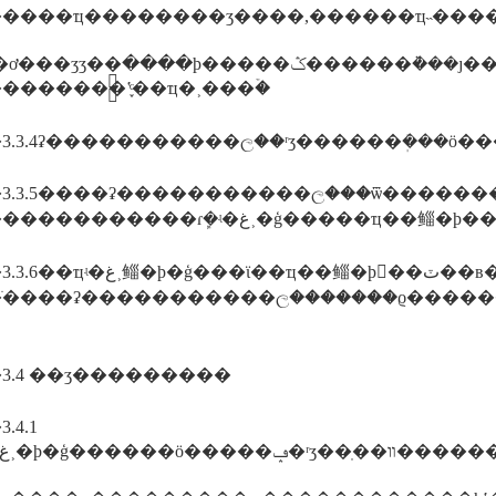
��������ӡ����,������ҵ˵��������ҵ��׼���������ɺ���ҵ��ȡ֤������ݣ�������ҵ���ơ
ϸ�����ݣ������ܵ���ȷ���˲���۵ģ��������������ҵ����֮����30��������ҵ��������ҵʵ�غ˲���֪ͨ�
�������ʽ֪ͨ��ҵ�˲���ۡ�
3.3.5����ʡ�����������ල���ѿ��������
���������������ɾܾ�ʵ�غ˲�ģ�����ҵ��
���ϊ��ҵ��鲻�ϸ񣬲��ٽ��в�ʒ�������飬��鹤
ֹ����ʡ�����������ල�������ϱ������
3.4 ��ʒ���������
.4.1