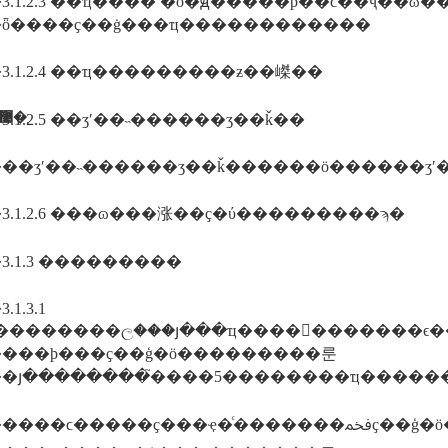
.1.2.3 ��ҵ����ʹ�õ�ԭ�����ϸ��ϲ��ҷ��ɷ��漰
ȫ����ҫ��ġ���ҵ������������
3.1.2.4 ��ҵ���������ƶ��嵥��
������ī�ῠ��ʒ�����֤�����������޹�˾
.1.2.5 ��ʒʹ��˵������ʒ��ǩ��
3.1.2.6 ���ɷ���涨��ҫ�ύ���������ϡ�
3.1.3 ���������
1.3.1
��������ල���յ���ҵ����󣬶�������ϵ
���ϸ���ҫ��ģ�ӧ���������룬
�յ��������֮����5��������ҵ����
�ҿ�ͨ�������ﵽҫ��ģ�ӧ��һ���ը�֪��ҵ��ҫ���������ݣ����ڵ���������5��������ҵ��������������������ϲ�����֪�