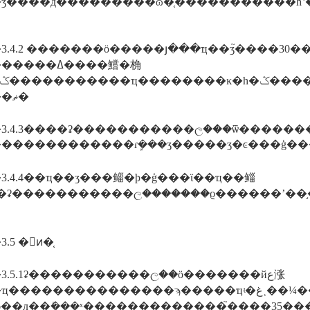
����ɷ�֤�����������һʽ�ķݣ���֪��ҵ���ге���ʒ��������ļ���������ƺ���ϵ��ʽ������ҵ����ѡ�񣬲���֪��ҵ�ڷ����ʒ֮����7�����ʹ��������
3.4.2 �������ӧ�����յ���ҵ��ʒ֮����3
��ߡ����鱨�桷
�����ޡ�
3.4.3����ʡ�����������ල���ѿ������
������������ɾܾ���ʒ�����ʒ�ͼ���ģ�
3.4.4��ҵ��ʒ���鲻�ϸ�ģ���ϊ��ҵ��鲻
�ʡ�����������ල�������ϱ������ʼ��ܾ
5 �󶨺ͷ�֤
3.5.1ʡ�����������ල��ӧ�������йع涨
������������ϡ�����ҵʵ�غ˲��¼��������ҵʵ�غ˲鱨�桷�͡����鱨�桷
ͻ��л��ܺ���ˣ�������������֮����35�