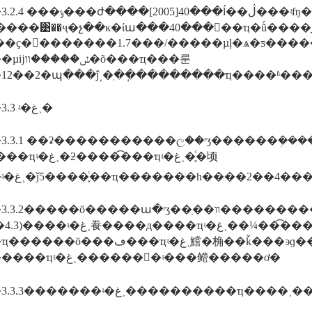
05]40���ĺ��ڷ���ʵʩ���ٽ���ҵ�ṹ�������й涨
����͹��ҷ�չ��ĸ�ίա���40�����ҵ�ṹ����ָ�
�ҫ�󣬲�������1.7���/�����µļ�ѧ�ƽ������ߺ�3.4�
õ���ҵ���룬
��12��2�պ���ĵ͵�ֽ��ֽ��������ҵ����ʱ
����3.3 ʵ�غ˲�
3.3.1 ��ʡ�����������ල��ʳʒ������ܲ���
���͡���ҵʵ�غ˲�֪ͨ�顷
����ʵ�غ˲�ǰ5����֪ͨ��ҵ�������һ����
�����ӧ�����ա�ʳʒ��ֽ��װ����������ʒ����������ҵʵ�غ˲�취
飬����д����ҵʵ�غ˲��¼���͡���ҵʵ�غ˲鱨�桷
��ڡ���ҵʵ�غ˲鱨�桷��ǩ���ͽɡ��˲�ʱ��һ��ϊ1-3�졣
��������ҵʵ�غ˲������𣬲�ʵ���鳤�����ơ�
��˲����������ʵ��ҵ���ơ�ס�����������أ����ܵ���ȷ���˲���۵ģ������ӧ��������ʽ������֪�˲���ۣ��˲��¼�ͺ˲