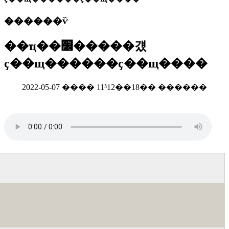
������ѷ
��ҵ��׼�����걨
ҫ��щ������ҫ��щ����
2022-05-07 ���� 11ʱ12��18�� ������