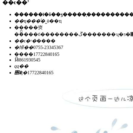
��ϵ��ʽ
��ҵ���ͣ�
˽ӫ��ҵ
��ַ��
�㶫
�����б��������ڱ�������ʯ
��ϵ�ˣ�
����
�绰��
0755-23345367
�ֻ���
17722840165
18861930545
qq��
΢�ţ�
17722840165