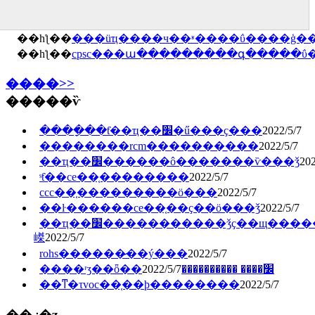
��һƪ��
���üҵ����ч��ʶ����ΰ����ģ��
��һƪ��
cpsc���ա���������գ�����ΰ��
����>>
�����ѷ
����ָ��ƭ��ҵ��׼�ű���ҫ���
2022/5/7
��������rcm�������̲���
2022/5/7
��ҵ��׼������ô�������ѷ���ǯ
202
ˢƭ��ce��֤��������
2022/5/7
ccc��֤�������̷��ö���
2022/5/7
��ŀ������ce��֤��ҫ��ö���ǯ
2022/5/7
��ҵ��׼�����������ǯҫ��щ�����
嵥
2022/5/7
rohs������̷��ý���
2022/5/7
2022/5/7
����ʳʒ��ȫ��׼���� ����������
��ͳ�τvoc��֤��ϸ��������
2022/5/7
��ز�ʒ