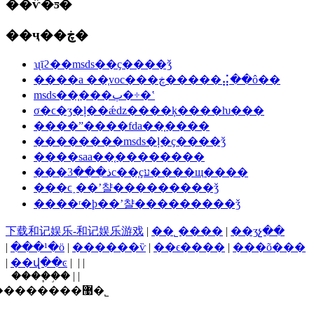
��ѷ�ƽ�
��ҷ��ڿ�
ʯīϩ��msds��ҫ����ǯ
����a ��֤voc���ڿ�����⣬��ô��
msds��֤���ٻ�÷�ʽ
σ�ϲ�ʒ�ļ��ǽǳ����ķ����ƕ���
����ˮ����fda��֤����
��������msds�ļ�ҫ����ǯ
����saa��֤��������
���ذ���3c��֤ҫע����щ����
���ϲ˰��ʼ챨���������ǯ
����ʳ�þ��ʼ챨���������ǯ
下载和记娱乐-和记娱乐游戏
|
��˾����
|
��ʒչ��
|
���¹�ӧ
|
������ѷ
|
��ϵ����
|
���õ���
|
��վ��ͼ
| | |
����֧�֣� | |
������ī�ῠ��ʒ�����֤�����������޹�˾