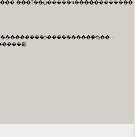
׼�ƿ�һ�µ���������ҵ��ʒ��׼���ù��ʱ�׼�������ƚ���׼�ģ�ӧ���ṩ�ɱ�����˵���ͳ��ϣ�����ҵ������������
׼�ı�д��ʽ�ƿ����gb/t 1.1����׼���������� ��1���֣���׼�ľṹ�ͱ�д���򡷵�ҫ��----��׼�ƿ�ͨ����顣