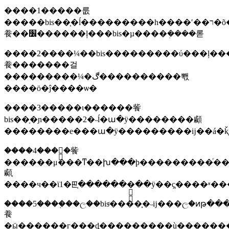
����1�����룺
�����bis��֤�ĺ���������һ����ʹ��ר�õ������
飬��׼������ļ���bis�µ����ܲ����롣
����2����¼��bis���������ύ���ļ�
飬�������걸
���������¼�ڰ����������뽻
����ӧ�ĵ����ѡ�
����3�����ι������飺
bis��ָ�ɲ�����2�˵ĺ�ա�ÿ��������顣
��������е���ա�ÿ���������ĳ��á�ǩ֤�
����4���䷢֤�飺
������μ���ͳ��խ���ϸ���������ͬ����֤
顣֤
����ч��ϊ1�ꡣ֤�������ִ֤��ÿ��ҫ֧����ʶ��
����5����֤��ල��bisͨ����ִ֤�˵ĳ���ල�ͷ
飬
�ӹ������г���ȡ���������ù�������ͷ