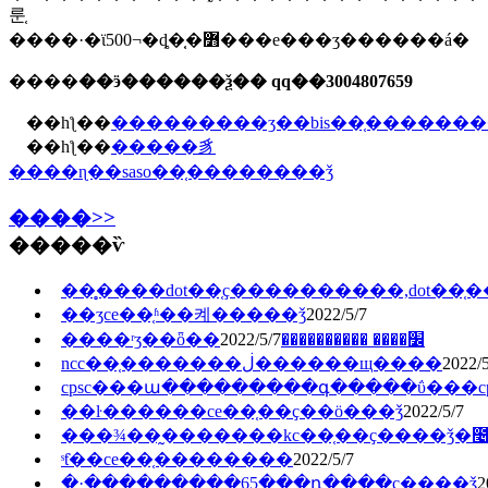
룬֤
����·�ϊ500¬�ȡ�ִ֤�߻���е���ʒ������á�
����
��ӭ������ѯ�� qq��3004807659
��һƪ��
���������ӡ��bis��֤�������
��һƪ��
�����豸
����ɳ��saso��֤��������ǯ
����>>
�����ѷ
��̥����dot��֤ҫ����������,dot��
��ʒce��֤ʱ��켸�����ǯ
2022/5/7
2022/5/7
����ʳʒ��ȫ��׼���� ����������
ncc��֤�������ڶ������щ����
2022/5
cpsc���ա���������գ�����ΰ���cps
��ŀ������ce��֤��ҫ��ö���ǯ
2022/5/7
���¾��̰�������kc��֤��ҫ����ǯ�೤
ˢƭ��ce��֤��������
2022/5/7
�·���������65���դ����ҫ����ǯ
2