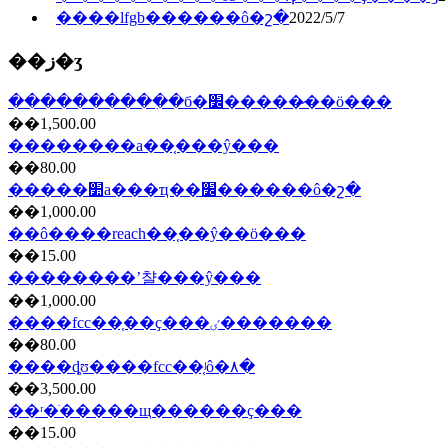
����lfgb������ô�շ�
2022/5/7
��ز�ʒ
����������ִ�б�׼�����̷��ö���
��1,500.00
��������a��֤���ŷ���
��80.00
�����׺а���ҵ��׼������ô�շ�
��1,000.00
��ô����reach��֤��ŷ��ö���
��15.00
��������ʼ챨���ŷ���
��1,000.00
����fcc��֤��ҫ���ٸ�������
��80.00
����ȡʊ����fcc��֤ʲô�۸�
��3,500.00
��ʳ�ֺ�����щ������ҫ���
��15.00