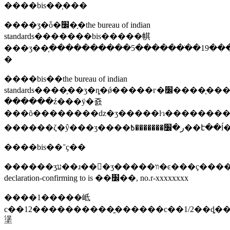
����bis��֤���
����ӡ�ȱ�׼�֣�the bureau of indian
standards�������bis�����帺
���ʒ��֤����������5�������ֺ�19���֡
�
����bis��the bureau of indian
standards����֤��ӡ�ȵ�ǿ�����г�׼����֤������ʽ����ڵ�ccc��֤�����ƣ����ա���ҫ��ӡ�ⱦ��ڵĺϲ��ʵ���ҽ��с�ӡ��bis�ǵ�������֤������ͨ������֤�ĳ�ʒ�����isi��ǩ���ñ�ǩ��ӡ�ȼ��ܱ߹
������ź���ӱ�죬
���õ��������ǳ�ʒ�����ŀɿ���������ʒ
����bis��־ҫ��
������ʒע��ɹ��󣬲�ʒ�����װ�ͼ���ҫ����������:self
declaration-confirming to is ��׼��, no.r-xxxxxxxx
����1�����岻
с��12����������̱������с��1/2��ȡ�
塣