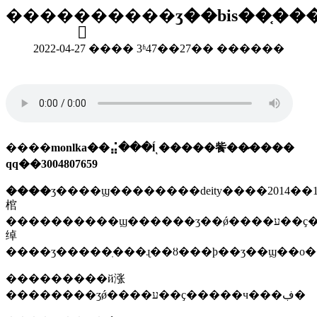
�����ֱ�����ӡ��bis��֤��
2022-04-27 ���� 3ʱ47��27�� ������
����
monlka��⣬���ĺͺ�����飺��̷����
qq��3004807659
����
ӡ����ϣ��������deity����2014�
棺
����������ϣ������ʒ��ǿ����ע��ҫ�󣩷��2012������15����ʋ�ʒ������it��av��ʒ�õ�դ����������5kva�ĳ���ϵ�դ���ƶ���դ��led�ơ��ƶ��
绰
����ӡ�����ֽ���ɻ��ȣ���ϸ��ʒ��ϣ��ο
���������й涨
��������ʒǿ����ע��ҫ�����ч���ڣ�