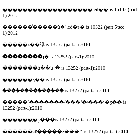
������ͨ������������led�� is 16102 (part
1):2012
������ͨ�����ù̶�ʽled�ƾ� is 10322 (part 5/sec
1):2012
�����ƶ��绰 is 13252 (part-1):2010
�����ֽ���ɻ� is 13252 (part-1):2010
�������۵��ն˻� is 13252 (part-1):2010
������ӡ�� is 13252 (part-1):2010
�������ܿ������� is 13252 (part-1):2010
�����ʼ�������/���ʻ�/���ʸ�ӡ�� is
13252 (part-1):2010
����ͨ��֤�ķ���is 13252 (part-1):2010
������яװ�����ƶ���դ is 13252 (part-1):2010