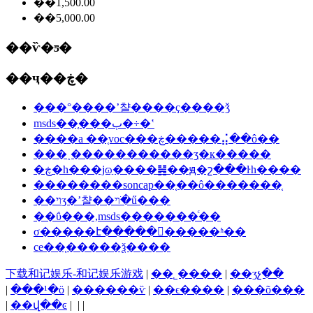
��1,500.00
��5,000.00
��ѷ�ƽ�
��ҷ��ڿ�
���°����ʼ챨����ҫ����ǯ
msds��֤���ٻ�÷�ʽ
����a ��֤voc���ڿ�����⣬��ô��
���˰�����������ʒִ�к�����
�ڿ�һ���ϳɷַ����䷽��ԭ�շ���ŀһ����
��������soncap��֤��ô�������֤
��ױʒ�ʼ챨��ױ�ֺű���
��ΰ���,msds�������ͨ��
σ�����է�����𱨸�����ʱ��
ce��֤�����ѯ����
下载和记娱乐-和记娱乐游戏
|
��˾����
|
��ʒչ��
|
���¹�ӧ
|
������ѷ
|
��ϵ����
|
���õ���
|
��վ��ͼ
| | |