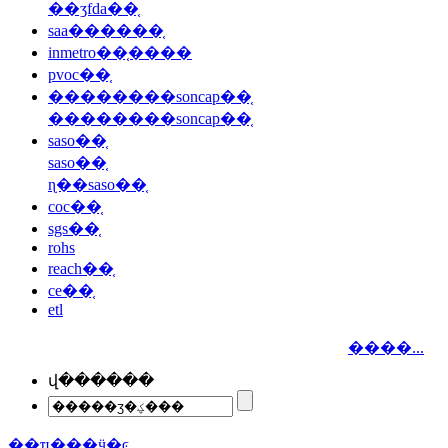
��ʒfda��֤
saa������֤
inmetro��֤����
pvoc��֤
��������soncap��֤
��������soncap��֤
saso��֤
saso��֤
ɳ��saso��֤
coc��֤
sgs��֤
rohs
reach��֤
ce��֤
etl
����...
վ������
��ҵ���ӵ�ͼ