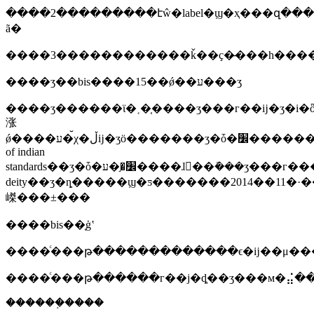
����2���������էŵ�label�ϣ�ҳ���զ����ڱ�ǩ����˿ӡ���������ľ�����ǩ����ʽ�ڲ�ʒ�����֣����������ɼ�
ã�
����ӡ��bis����15��ǿ��ע���ʒ
����ӡ������ϊ�˱�֤����ӡ���г��ĳ�ʒ�i
涨
ǿ����ע�᷶χ�ڵĳ�ʒӧ�������ӡ�ȱ�׼����������bis��bureau
of indian
standards��ӡ�ȱ�׼�֣�ע����ɺ󣬲��ܽ���ӡ���г����ۡ�
deity��ӡ�ȵ�����ϣ�ƽ�������2014��11�·�����ǿ��ע����ŀ��15��������ʒ��ʹǿ�ƹ��ʋ�ʒ��ԭ����15��������30���ҫϊ�ն˲�ʒ��2015�������ĳ�ʒ�е�դ��ѹ����
嵥���±���
����bis��֤ģʽ
����ͨ���թ�������������ϵ�ĳ��μ���
������֤����