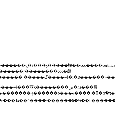
�կ�����ͳ����̣�����ֱ���ʼĸ������̻�������ʿ�����ڱ����뵥�ı�
뵥���丽ҳ��������ص�hs���롢
���������˵ļ������ρ���δ����ȷ��բ�ʒ
��ⲻ�����ӷ��޷�ǩ��coc���������խ��е���ط�