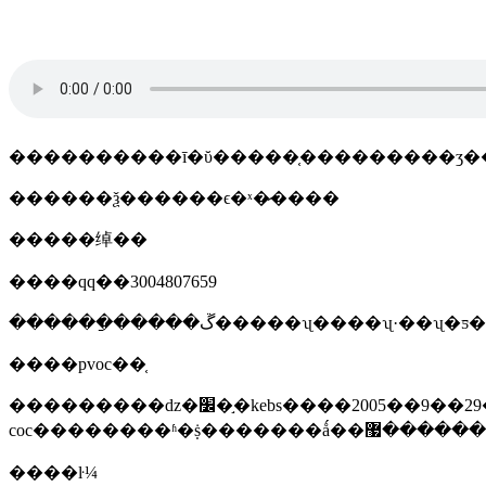
����������ī�ῠ�����֤���������ʒ�
������ѯ������ϵ�ˣ�̷����
�����绰��
����qq��3004807659
������ַ�����ڱ�����ʯ����ʯ·��ʯ
����pvoc��֤
���������ǳ�׼�֣�kebs����2005��9��29�տ�ʼʵʩ����ǰ��׼��������֤�ƻ���pvoc����pvocŀ¼�ڵĳ�ʒ�����ڳ���ǰ��÷�����֤�飨
����ŀ¼