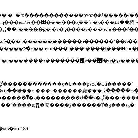
��ҫ�����ġ�ȷ�ϲ�ʒ����ҫ���pvoc���ľ��
�ǽ�֤��ӡ������֤������ͻ������ʽ��ʊ��p
���շ�ʊ��pvoc���´���˸����ļ���䷢coc֤�
ʒ�ĳ��ա��棬��ҫʱ���в������顣���⣬����
��ժ��ʒ�ڳ���ʱ��������ֻ��ҫ�ṩ��֤�����飨
c���´����ɰ䷢֤�飬����ÿ������ͳ�ʒ���ԡ�
ѣ�usd180