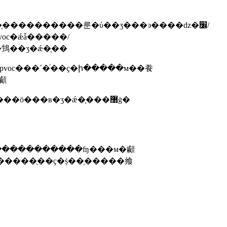
䲼��ʒ�ǽ�֤��
voc���´�ͬ��ҫ�ի�����м��飬
顣
������ʒ�ǽ�֤��ч��1�꣬��ʒ���������ǽ�ҫ�������ʒ�������޸ģ��޸ĺ�ĳ�ʒҳ������ӧ���в�ʒ�ǽ�֤���޸ġ�
�թ�����������ʩ���м�顣