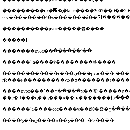
���������ǳ�׼�֣�kebs����2005��9��29�տ�ʼʵʩ����ǰ��׼��������֤�ƻ���pvoc����pvocŀ¼�ڵĳ�ʒ�����ڳ���ǰ��÷�����֤�飨
����������pvoc��֤���뷽����
�����]
�������pvoc��֤�����ַ�ʽ��
������ʽ a����ÿ��������鼰����
������������ϵ���ڹ���pvoc���´����ύ��д�õ���֤�����飨
rfc���ͱ���������γɷ�ʊ�������ɿ����
����pvoc���´��ի�����м��飬ȷ�����ƿ�����
������ʽa����coc֤����ч��ϊ90�죬ֻ�ը���
����ʳʒ��ҩʒ����ѧ��ʒֻ��ʹ�÷�ʽa����