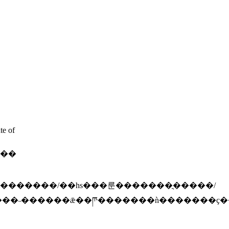
ע������ȷ˵����
��������/��hs���룬�������ֳ�����/
�ò����²������ü�¼��һ��������˵������ǣ��ཫ�������ǹ