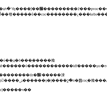
coc��������ʱ�ṩ�������ǻ��أ������޷��뾳�����û��coc���
ǽ������ύ������������idf�����γɷ�ʊ
����ǳ�׼/�����淶
�εļ�����ч��