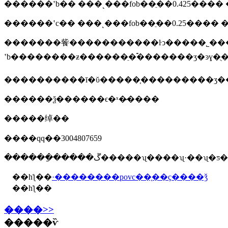
������ʽb�� ���˻���fob��ֵ��0.425���� �ͷ
������ʽc�� ���˻���fob��ֵ��0.25���� �ͷ
�������飺�����������ŀͻ�����˾���
ʽb��������ƶ������ֵ�࣬�������ʒ�ͽɣ�ֻ
����������ī�ῠ�����֤���������ʒ�
������ѯ������ϵ�ˣ�̷����
�����绰��
����qq��3004807659
������ַ�����ڱ�����ʯ����ʯ·��ʯ
��һƪ��
·��������povc��֤��ҫ����ǯ
��һƪ��
����>>
�����ѷ