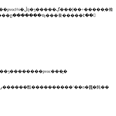
�����¿���kebs�����ը�������ʵʩ���飬�����է��
��ӡ��������pvoc���̡�
��ҫ�󣬲���ȡ��ʒ���в��ԣ�������խ���ϸ񣬽����ݽ������ṩ�ļ����շ�ʊ�䷢coc֤�飨���ں������䣬����������ʽ��ʊ�䷢֤�飩��