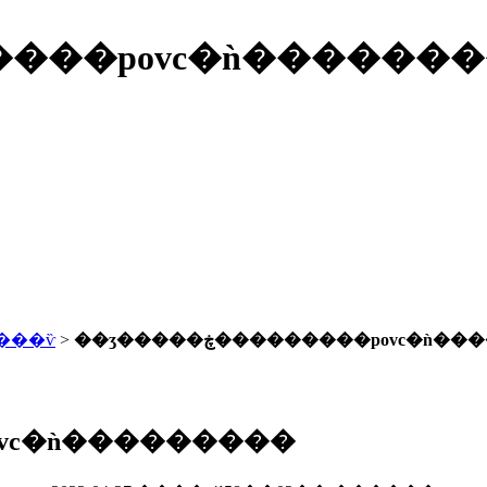
ڿ���������povc�ǹ����
���ѷ
>
��ӡ�����ڿ���������povc�ǹ
���povc�ǹ���������