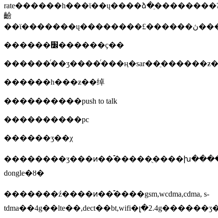
rate������һ���ϊ��ų����ձ�ֵ��������
䶨
������׼������ҫ��
������ͬ��ʒ����ͬ���ң�sar��ֵ������ƶ�
������һ���ƶ��绰
����������push to talk
����������pc
������ʒ��χ
��������ʒ���ͷ��࣬�����ֻ����խ����
dongle�ȣ�
�������ź����ͷ��࣬����gsm,wcdma,cdma, s-
tdma��4g��lte��,dect��bt,wifi�լ�2.4g������