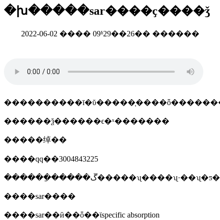
�խ�����sar����ҫ����ǯ
2022-06-02 ���� 09ʱ29��26�� ������
����������ī�ῠ�����֤����ȫ������
������ѯ������ϵ�ˣ�������
�����绰��
����qq��3004843225
������ַ�����ڱ�����ʯ����ʯ·��ʯ
����sar����
����sar��ӣ��ȫ��ϊspecific absorption