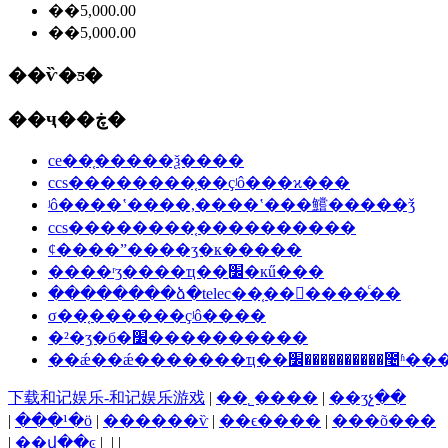
��5,000.00
��5,000.00
��ѷ�ƽ�
��ҷ��ڿ�
ce��֤�����ѯ����
ccs��������֤��ҫʲô���ϰ���
ʲô����ʽ����,����ʽ���鱨�����ǯ
ccs��������֤����������
ȼ����ˮ����ʒִ�к�����
����ʳʒ����ҵ��׼ִ�кű���
��������ձ�telec��֤���ٰ���ͨ��
σ��֤������ҫʲô����
�²�ʒִ�б�׼����������
��ǽ��ǽ�������ҵ��׼��������
下载和记娱乐-和记娱乐游戏
|
��˾����
|
��ʒչ��
|
���¹�ӧ
|
������ѷ
|
��ϵ����
|
���õ���
|
��վ��ͼ
| | |