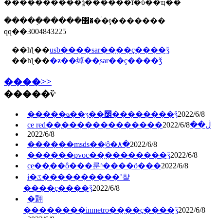
����������ѯ������ī�ῠ��ҵ��
�����ֻ�����΢��ͬ�ţ�������
qq��3004843225
��һƪ��
usb����sar��֤��ҫ����ǯ
��һƪ��
�ƶ��绰��֤sar��ҫ����ǯ
����>>
�����ѷ
�����ҩ��ʒ��׼��������ǯ
2022/6/8
2022/6/8
ce red��֤�������������ڶ��
2022/6/8
������msds��֤ʲô�۸�
2022/6/8
������pvoc��֤��������ǯ
2022/6/8
ce��֤��ô���룬ʱ����ö���
2022/6/8
ɨ�ػ����������ʼ챨
����ҫ����ǯ
2022/6/8
�翾
��������inmetro��֤��ҫ����ǯ
2022/6/8