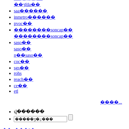
��ʒfda��֤
saa������֤
inmetro��֤����
pvoc��֤
��������soncap��֤
��������soncap��֤
saso��֤
saso��֤
ɳ��saso��֤
coc��֤
sgs��֤
rohs
reach��֤
ce��֤
etl
����...
վ������