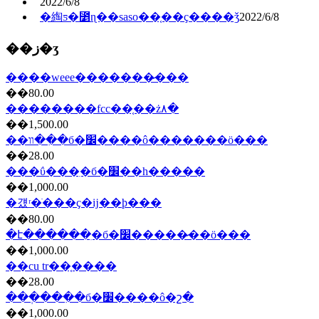
2022/6/8
�綯ƽ�⳵ɳ��saso��֤��ҫ����ǯ
2022/6/8
��ز�ʒ
����weee�������̷���
��80.00
��������fcc��֤��ż۸�
��1,500.00
��װ��ִ�б�׼����ô�������ö���
��28.00
���ΰ���ִ�б�׼��һ�����
��1,000.00
�걨ʳ�ֺ���ҫ�ĳ��ϸ���
��80.00
�է������ִ�б�׼�����̷��ö���
��1,000.00
��cu tr��֤����
��28.00
���ְ���ִ�б�׼����ô�շ�
��1,000.00