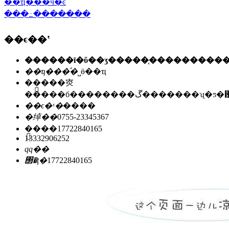
��ҵ���ӵ�ͼ
���߸�������
��ϵ��ʽ
��ҵ���ͣ�
˽ӫ��ҵ
��ַ��
�㶫
�����б��������ڱ�������ʯ
��ϵ�ˣ�
����
�绰��
0755-23345367
�ֻ���
17722840165
13332906252
qq��
΢�ţ�
17722840165