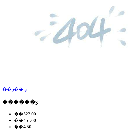
��ϸ��ϣ
������ʒ
��322.00
��451.00
��4.50