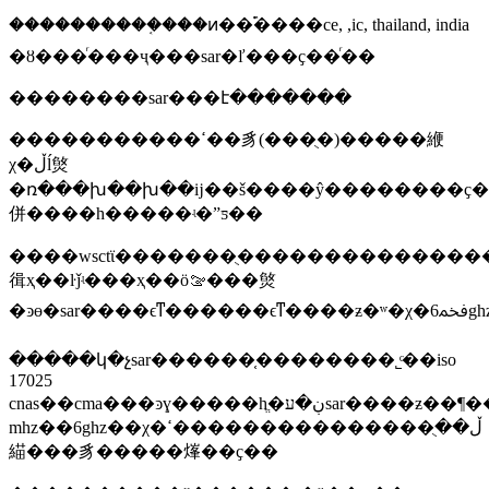
����������֤���ͷ��࣬����ce, ,ic, thailand, india
�ȣ���ͬ���ҷ���sar�ľ���ҫ��ͬ��
��������sar���է�������
�����������ߵ��豸(���ֻ�)�����緶
χ�ڵĺ㷺
�ռ���խ��խ��ĳ��š����ŷ��������ҫ�
併����һ�����ʵ�ˮƽ��
����wsctϊ�������ֻ��������������������ƚ����
㣬ҳ��ŀǰʵ���ҳ��öࡢ���㷺
�ͽ
�����կ�չsar������֤��������˾ͨ��iso
17025
cnas��cma���ͽɣ�����һֱ�ڹ�עsar����ƶ��¶���·�չ��ȷ������ƶ����150
mhz��6ghz��χ�ڵ��ֻ���������������ߵ
緢���豸�����㷨��ҫ��