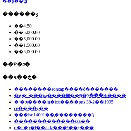
��ϸ��ϣ
������ʒ
��4.50
��5,000.00
��5,000.00
��1,500.00
��5,000.00
��ѷ�ƽ�
��ҷ��ڿ�
��������soncap��֤��ô�������֤
�ڿ�һ���ϳɷַ����䷽��ԭ�շ���ŀһ����
�׳�ƣ����ɱ�icc��֤��pns 38-2��1995
ce��֤��ҫ��
���iso14001��֤��������ǯ
�������������saa��֤
σ�ϲ�ʒ�ļ��ǽǳ���ʱ��ҫ���