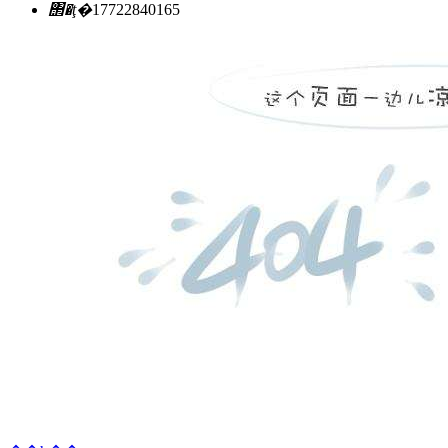
΢�ţ�
17722840165