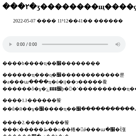
���۲�ʒ��������щ����ҫ
2022-05-07 ���� 11ʱ12��41�� ������
����һ����ҵ��׼�������̣�
������ҵ���оֱ�׼������������룬
�а���ա����ҵ�ύ�ĳ��ͻ�����飬
����1.ŀ������飺
����2.��������飺
���ϲ�����ط��ɷ��棬�᳹ǿ���ա�׼�ĺ涨