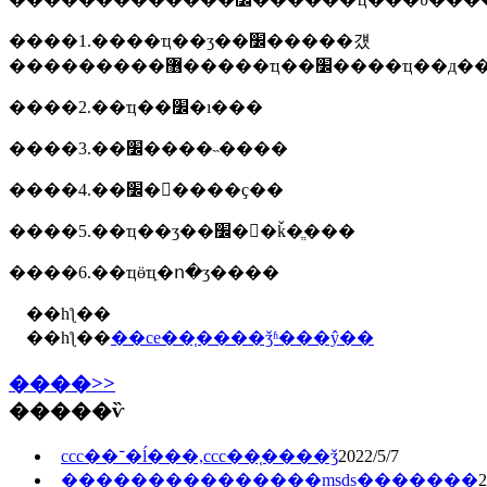
����1.����ҵ��ʒ��׼�����걨
����2.��ҵ��׼�ı���
����3.��׼����˵����
����4.��׼�󶨻����ҫ��
����5.��ҵ��ʒ��׼�󶨻�ǩ�ֱ���
����6.��ҵӫҵִ�ո�ӡ����
��һƪ��
��һƪ��
��ce��֤����ǯʱ���ŷ��
����>>
�����ѷ
ccc��־�ĺ���,ccc��֤����ǯ
2022/5/7
���������������msds�������
2