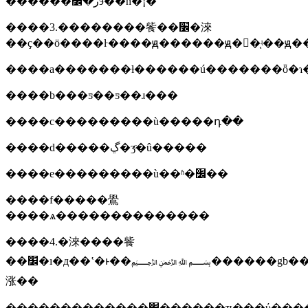
������ر�׼э��һ�¡�
����3.��������飺��׼�淶
����a�������ƚ������ú�������ȫ�ɿ
����b���ƽ��ƽ��ɹ���
����c���������ù�����դ��
����d�����ڲ�ʒͨ�û�����
����e���������ù��ʱ�׼��
����f�����鷽
����ѧ��������������
����4.�淶����飺
��׼�ı�д��ʽ�ͱ��﷽������gb��t1�ĺ
涨��
�������������׼������ҵ���ύ