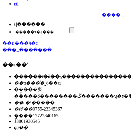
etl
����...
վ������
��ҵ���ӵ�ͼ
���߸�������
��ϵ��ʽ
��ҵ���ͣ�
˽ӫ��ҵ
��ַ��
�㶫
�����б��������ڱ�������ʯ
��ϵ�ˣ�
����
�绰��
0755-23345367
�ֻ���
17722840165
18861930545
qq��