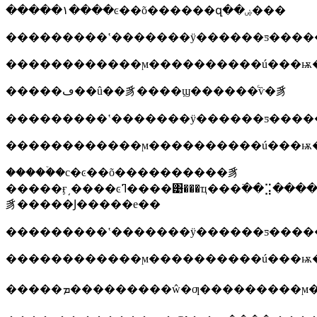
�����١����ͼ��õ������զ��ۻ���
���������ʽ�������ÿ������ƽ����
������������ϻ����������ú���ѭ�
�����ڡ��û��豸����ϣ������ͨѷ�豸
���������ʽ�������ÿ������ƽ����
������������ϻ����������ú���ѭ�
�����ۡ�с�ͼ��õ����������豸
�����ӻ͵����ͼߣ����͹̶���ҵ���߳��⣩����ߡ����к��˶��
豸�����Ϳ�����е��
���������ʽ�������ÿ������ƽ����
������������ϻ����������ú���ѭ�