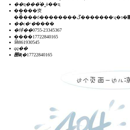
��ҵ���ͣ�
˽ӫ��ҵ
��ַ��
�㶫
�����б��������ڱ�������ʯ
��ϵ�ˣ�
����
�绰��
0755-23345367
�ֻ���
17722840165
18861930545
qq��
΢�ţ�
17722840165