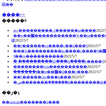
鷳��
����>>
�����ѷ
ncc��֤�������ڶ������щ����
2022/5
��ҵ��׼�����������ǯҫ��щ�����
嵥
2022/5/7
��ŀ������ce��֤��ҫ��ö���ǯ
2022/5/7
���¾��̰�������kc��֤��ҫ����ǯ�೤
ˢƭ��ce��֤��������
2022/5/7
�·���������65���դ����ҫ����ǯ
2
��������rcm�������̲���
2022/5/7
����ָ��ƭ��ҵ��׼�ű���ҫ���
2022/5/7
��ľ�����cpc���ö���
2022/5/7
�ص�������ܲ������ǿ��������ʣ
��ز�ʒ
��soncap��֤���̷��ö���