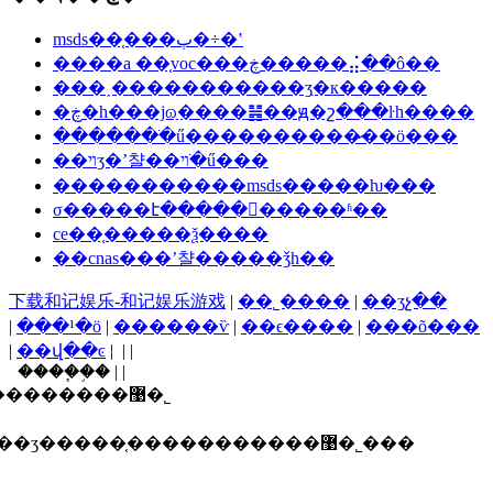
msds��֤���ٻ�÷�ʽ
����a ��֤voc���ڿ�����⣬��ô��
���˰�����������ʒִ�к�����
�ڿ�һ���ϳɷַ����䷽��ԭ�շ���ŀһ����
�������ֺű����������̷��ö���
��ױʒ�ʼ챨��ױ�ֺű���
�����������msds�����ƕ���
σ�����է�����𱨸�����ʱ��
ce��֤�����ѯ����
��cnas���ʼ챨�����ǯһ��
下载和记娱乐-和记娱乐游戏
|
��˾����
|
��ʒչ��
|
���¹�ӧ
|
������ѷ
|
��ϵ����
|
���õ���
|
��վ��ͼ
| | |
����֧�֣� | |
������ī�ῠ��ʒ�����֤�����������޹�˾
ʒ�����֤�����������޹�˾���