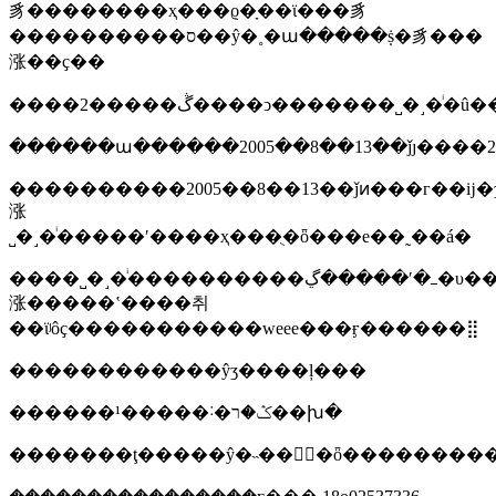
豸��������ҳ���ϱ�ָ��ϊ���豸
����������ס��ŷ�˳�ա�����ṩ�豸���
涨��ҫ��
����������2005��8��13��ǰͷ���г��
涨
˽�˼�ͥ�����ʹ����ҳ���ֻ�ȫ���е��˷��á�
����˽�˼�ͥ����������ߺ�ʹ�����ڲ�υ����ָ�������¿���ǩ��э��
涨�����ʽ����취
��ϊʲôҫ�����������weee���ӻ������⣿
������������ŷӡ����ļ���
������ݣ�ר�˸�����¹��խ�
�������ţ�����ŷ�˵��ۿۣ�ȫ�