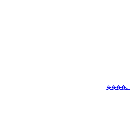
����...