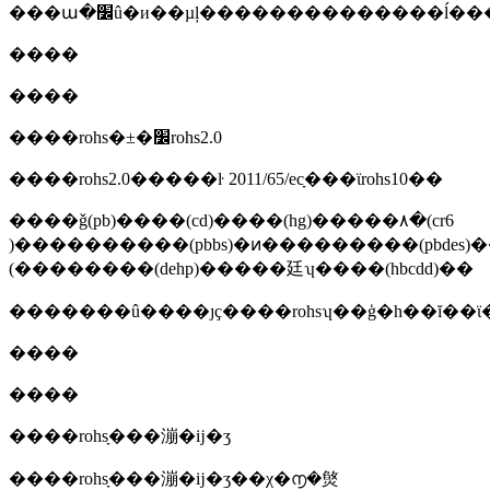
���ա�׼û�и��µļ��������������ĺ�
����
����
����rohs�±�׼rohs2.0
����rohs2.0�����ŀ 2011/65/ecָ���ϊrohs10��
����ǧ(pb)����(cd)����(hg)�����۸�(cr6
)����������(pbbs)�ͷ���������(pbdes)�����ڱ��������������(dbp)���ڱ�����������������(bbp)�
����)����(dehp)�����廷ʮ����(hbcdd)��
�������û����ȷҫ����rohsʮ��ģ�һ��ĭ��ϊ
����
����
����rohsָ���漰�ĳ�ʒ
����rohsָ���漰�ĳ�ʒ��χ�൱�㷺