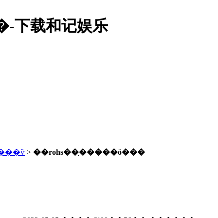
��-下载和记娱乐
���ѷ
>
��rohs��֤���̷��ö���