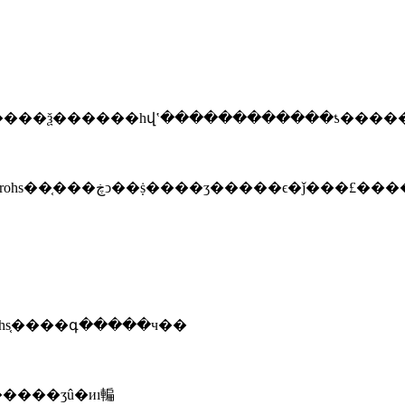
����ŀǰ��rohs��֤��ҫ����ǧ�������ӡ����۸���pbb��pbde6�����ʣ�������ʒ
��֤�ĳ��ա�׼��û���޶��ļ���ԭ����rohs֤����գ�����ч��
����ʒû�иı䡢