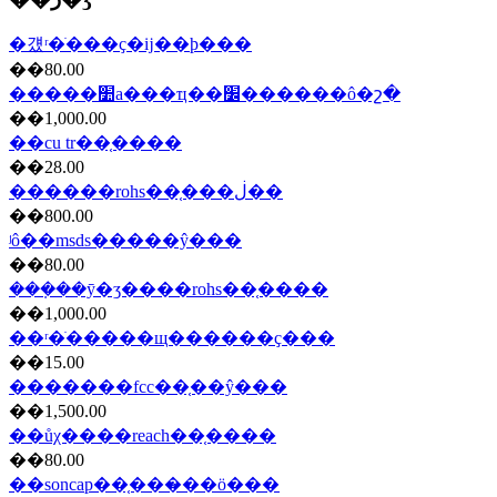
�걨ʳ�ֺ���ҫ�ĳ��ϸ���
��80.00
�����׺а���ҵ��׼������ô�շ�
��1,000.00
��cu tr��֤����
��28.00
������rohs��֤���ڶ��
��800.00
ʲô��msds�����ŷ���
��80.00
���ܼ��ȳ�ʒ����rohs��֤����
��1,000.00
��ʳ�ֺ�����щ������ҫ���
��15.00
�������fcc��֤��ŷ���
��1,500.00
��ůχ����reach��֤����
��80.00
��soncap��֤���̷��ö���