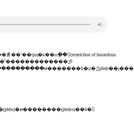
pbbs)�ͷ��������(pbdes)��6�