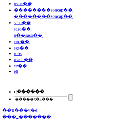
pvoc��֤
��������soncap��֤
��������soncap��֤
saso��֤
saso��֤
ɳ��saso��֤
coc��֤
sgs��֤
rohs
reach��֤
ce��֤
etl
վ������
��ҵ���ӵ�ͼ
���߸�������