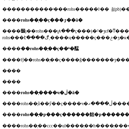
�����������ʲ���rohs�����ŀ�� ǧ(pb)���
����
rohs��֤��ҫ���ٷ��ã�
����׼ȷ��rohs���լ۸���ҫ���ṩ�²�ʒͼƭ�ͳ����嵥�������������ŀͻ������
����
��rohs��֤��ҫ��ʱ�䣿
����
����
����
rohs��֤����ч�ڶ�ã�
����
rohs��֤�ƿ���ҫ������飿�ƿ�����
����rohs��֤��ccc��ul����֤��һ����ֻ