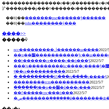
���������������е��ӡ�������ҽ�ơ�ͨ�š���ߡ�������ϣ�ȳ�ʒ������������������ʒ�����ұ����
㲿����ԭ���ϼ���װ������ϵ����
��һƪ��
�������pse��֤����ǯ������
��һƪ��
rohs������̷��ý���
����>>
�����ѷ
ncc��֤�������ڶ������щ����
2022/5
��ҵ��׼�����������ǯҫ��щ���
��ŀ������ce��֤��ҫ��ö���ǯ
2022/5/7
���¾��̰�������kc��֤��ҫ����ǯ�೤
ˢƭ��ce��֤��������
2022/5/7
�·���������65���դ����ҫ����ǯ
2
��������rcm�������̲���
2022/5/7
����ָ��ƭ��ҵ��׼�ű���ҫ���
2022/5/7
��ľ�����cpc���ö���
2022/5/7
�ص�������ܲ������ǿ��������ʣ
��ز�ʒ