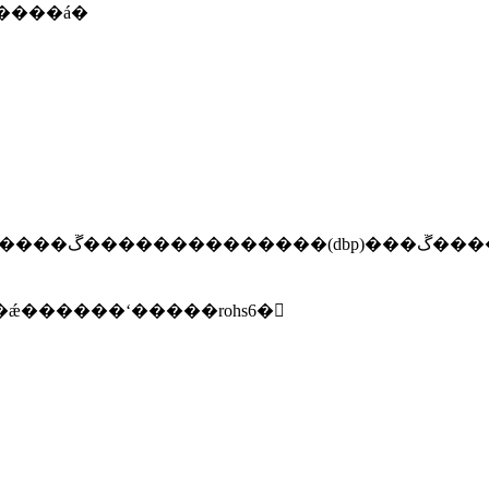
�����á�
��ڱ�������(2-
�ǽ������ʻ�����rohs6�