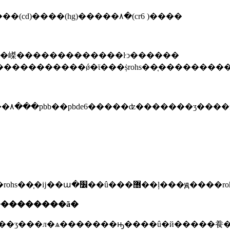
�(cd)����(hg)�����۸�(cr6 )����
����rohs��֤û��ӳ��ҫ����ч�ڵ����ޣ����rohs
���������ã�
�����ʒ���л�ѧ�������ԣ����û�й�����飬�