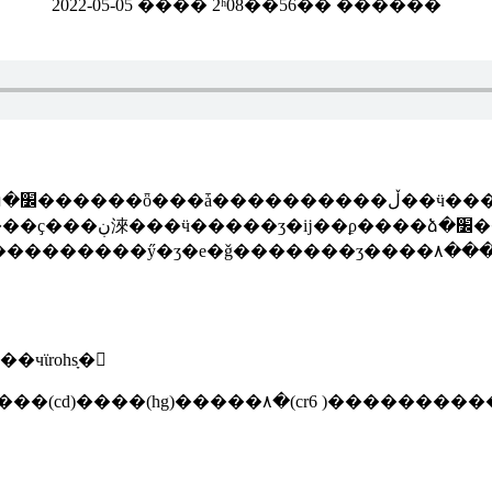
2022-05-05 ���� 2ʱ08��56�� ������
rdous
�чϊrohsָ�
��(cd)����(hg)�����۸�(cr6 )����������(