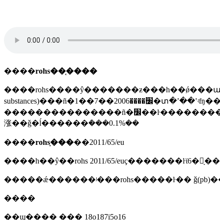
����
rohs��֤����
����rohs����ŷ�������ƶ���һ��ǿ���ա�׼������ȫ���ǡ����������ڵ��ӵ����豸��ʹ��ĳщ�к��ɷֵ�ָ�(restriction of haza
substances)���ñ�׼����2006��7��1�տ�ʼ��ʽʵʩ����ҫ���ڹ淶���ӵ�����ʒ�ĳ��ϼ����ձ�׼��ʹ֮�������������彡
���������������ñ�׼��ŀ����������������ӳ�ʒ�е�ǧ�������ӡ����۸������������ͷ�������ѣ�ע�⣺pbde��ȷ������������ָ��������ѣ������������ǵ����˵������6�����ʣ����ص�
涨��ǧ�ĺ������ܳ���0.1%��
����
rohsָ���
��2011/65/eu
����һ��ŷ��rohs 2011/65/euҫ�������ŀϊ6�ָ���
�����ǽ������ʲ���rohs�����ŀ�� ǧ(pb)��
����
��ϣ���� ��� 18o187i5o16