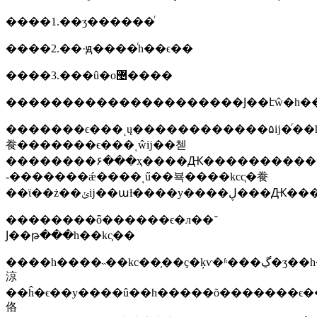
����1.��ʒ������ͬ
����2.��·ԭ����ͬһ��ϵ��
����3.���û�о޴����
�������ϵ���ͺų������������۵ĳ�ͬ��һ�
飬�������ϵ���ͺŵĳ��첻
��������۶���ҳ����Ԫ�����������
-�������ǽ����ͺű��뵥����kcc֤�飬
��������ȫ������ϵ�л��־
Ϳ��թ���һ��kc֤��
����һ����˵��kc��֤��ҫ�ķѵ�ʱ���ڲ�ʒ��һ�����ľ׶σ����û��һ���������ŷӣ���ŀ���ڽ���ƚͼã��һ���kc��֤���������µı�ʶ���������෽�
涼
��ĥ�ϵ��у����û��һ�����õ�������ϵ���ڸ������ڻ��ѵ
佫