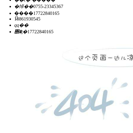
�绰��
0755-23345367
�ֻ���
17722840165
18861930545
qq��
΢�ţ�
17722840165