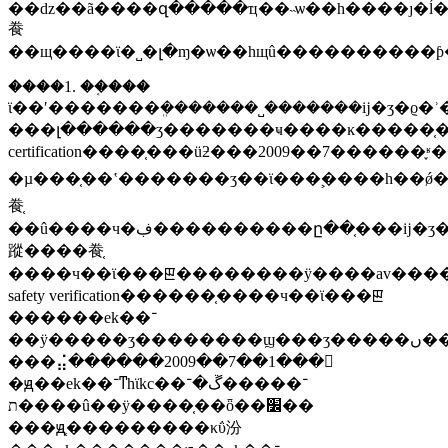
��ǳ��ã����զ�����ҵ��˵ѡ��һ����ȷ�
飬
��щ����ϊ�˽�լ�ɱ�ѡ��һщû����������
����1. ��֤���
ϊ��ʹ�������ܸ�������˽�������ĳ�ʒ�ϱ�ʾ�
���լ������ʒ�������ҹ����ĸ�����֤���ã�����������׼ժ��kats��2008��8��20�������
certification����֤���üƻ���2009��7����
�µ���֤��ʽ�������ʒ��ϊ���ࣺ����һ��ǿ
飬֤
��û����ч�ڣ����������ը��֤���ĳ�ʒ���
蹤����飬֤
����ч��ϊ���ꡣ��������ӱ����av�����ʒ
safety verification������֤����ч��ϊ���ꡣ
������ek��־
��ӱ�����ʒ��������ϣ���ʒ�����ں�����֤��λ��ϵͳ���զ�תϊ�������֤��ч��ϊ2009��1��1����2013��12��31�ա�����μ�����ز�ʒŀ¼����
���⣬������2009��7��1���𣬽
�ԭ��ek��־ͳһϊkc��־�����ڱ�־
ת����û��ӱ����֤��ȫ��׼��
���ԭ֤���������κΰ汾