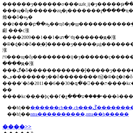
������ʒ������σ���աƚϵ͵ĳ�ʒ�����թ�
���ɰ�ȫȷ������ƶȵ�ȷ�������լ�����ҵ������ֻҫ��ʒ�ڰ�ȫ
飨��ȫ�ԣ�
��ż����բ��ԣ��ҵõ�ȷ�ϣ�����������ܹ
顣 ���ϲ涨
����2009��1��1�տ�ʼʵʩ������ԭ�涨
�ѿ�ȡ�ð�ȫ��֤�ĵ�����ʒ�����µġ������
涨
תϊ���ɰ�ȫȷ��������ĳ�ʒ������ҫ����������֤������֤�������ʹ�õ�2013��12��31�ա�
����ԭ�涨
���ڰ�ȫ������������ĵ�����ʒ��������ϊ��ȫ��֤����������ɰ�ȫȷ����������ָ���ĳ�ʒ����2010��1��1�տ�ʼ���øù�������
�ڡ�������ʒ��ȫ��������ʵʩ֮ǰ�ѿ�ȡ�ð�ȫ��֤�ĵ�����ʒ��ԭʹ�õ�ek��־
����ʹ�õ�2011��6��30�գ�֮�󽫱���ת����kc��־
��
����kc��֤��ϸҫ��ľ�
��һƪ��
������cb��֤,cb���ڴ����
��һƪ��
ntra����������,ntra��ⱨ�����
����>>