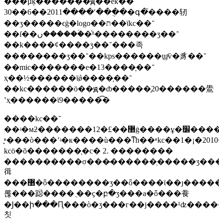
���µķ�������ԭ��ek��־
��ֻ��ʹ����2011��6��30�գ�֮����轫
��ʒ�����ϵġ�logo��ת��ϊkc��־
��ſ��ں������ۡ�ͬʱ��������ʒ��־
��k����ȼ����ʒ��־���족
��������ʒ��־��kps������ϣͨѷ�豸��־
��mic�������е�13����֤��־
ҳ��½������ϊǿ����֤��־
��kc������ӧ��ԭ�ȸ�����֤20������鷽
ʽҳ������ϊ9�����͡�
����kc��־
��ʵ�мƻ�������12�£��޸ġ����ұ�׼����������ʩ������7�£�
֪ʶ���ò���ʼʵ�к����ù���ͳһ��ʶkc��1�¡�2010��12�£��������׼��
kcӧ�õ�������֤�с� 2. ��������
����������σ���̶������ֵ�����ʒ���
㣬
���޸�ȫ��������ʒ��ȫ����ϊ��ȷ�����ɰ�ȫȷ���ƶȵ�ʵʩ������ƶ����ɰ�ȫȷ�϶����ʒ�����ɰ�ȫȷ�����
롢���跽���� ֻ��ҫ�բ�ʒ���а�ȫ���飬
�Ϳ��ի���Ԥ���ò�ʒ���г��ϳ����¹ʣ����
칫