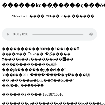
������kc��֤�����ҫ���
2022-05-05 ���� 2ʱ06��38�� ������
����������2009��7��1���𣬽
�ԭ��ek��־ͳһϊkc��־�����ڱ�־
ת����û��ӱ����֤��ȫ��׼��
���ԭ֤���������κΰ汾
���µķ�������ԭ��ek��־
��ֻ��ʹ����2011��6��30�գ�֮����轫
��ʒ�����ϵġ�logo��ת��ϊkc��־
��ſ��ں������ۡ�
������ѯ ���� 18o18715o16
�������ں�������ҫ������kc��֤�