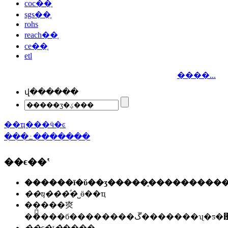
coc��֤
sgs��֤
rohs
reach��֤
ce��֤
etl
����...
վ������
��ҵ���ӵ�ͼ
���߸�������
��ϵ��ʽ
��ҵ���ͣ�
˽ӫ��ҵ
��ַ��
�㶫
�����б��������ڱ�������ʯ
��ϵ�ˣ�
����