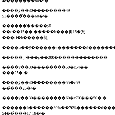
48����֮���80�ˣ�
����ÿ��30��������49-
51����֮���60�ˡ�
������ͯ�����㷨
��с��15��i�����һ���㣬15�켰
���ϵi�һ�����㡣
����ע��ÿ������ε�������ů�����
�����ڶ���ҫ��200������������ֲ�
����ÿ��30��������50�c54��
֮���25�ˣ�
����ÿ��40��������55�c59
��֮���25�ˣ�
����ÿ��30��������60�c70 ֮���50�ˣ�
������ů������30%��70%������ů���
54��֮���17-18�ˡ�