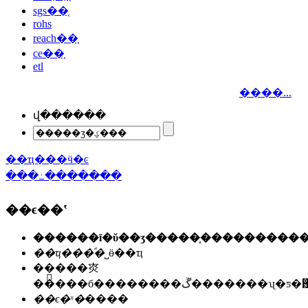
sgs��֤
rohs
reach��֤
ce��֤
etl
����...
վ������
��ҵ���ӵ�ͼ
���߸�������
��ϵ��ʽ
��ҵ���ͣ�
˽ӫ��ҵ
��ַ��
�㶫
�����б��������ڱ�������ʯ
��ϵ�ˣ�
����