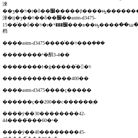
淶
��ʒ��װ�i�ȫ��׼�����β����ԣ��������ѳ�ʒ��ȫίա��
淶�ĳ�ʒ��װ��ȫ��׼��astm-d3475-
15��ͯ��ȫ��װ�ı�׼���ࡷ���в��ԣ����߲��ա��
档
����astm-d3475����ͯ��װ���ܲ���
��������ʱ�䣺3-4��
��������ŀ�ģ�����ͯ�򿪰�װ
��������������400��
����astm-d3475����ҫ�����
������ҫ��200��с������ֲ�
����ÿ��30��������42-
44����֮���60�ˣ�
����ÿ��40��������45-