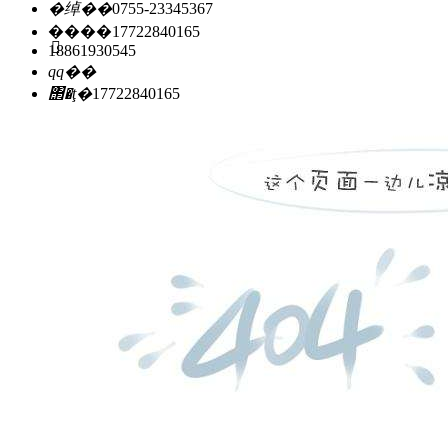
�绰��
0755-23345367
�ֻ���
17722840165
18861930545
qq��
΢�ţ�
17722840165