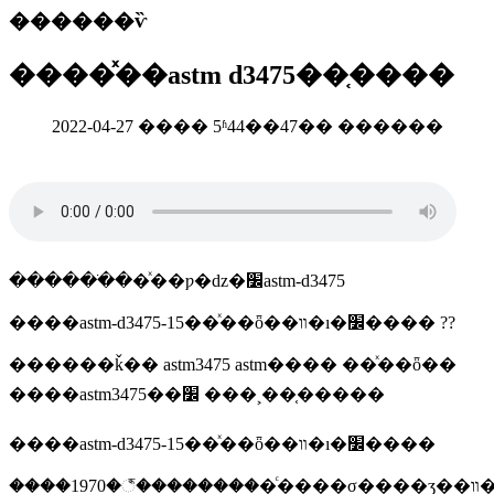
������ѷ
����ͯ��astm d3475��֤����
2022-04-27 ���� 5ʱ44��47�� ������
������ֹ��ͯ��ƿ�ǳ�׼astm-d3475
����astm-d3475-15��ͯ��ȫ��װ�ı�׼���� ??
������ǩ�� astm3475 astm���� ��ͯ��ȫ��
����astm3475��׼ ���ࣺ ��֤�����
����astm-d3475-15��ͯ��ȫ��װ�ı�׼����
����1970�꣬���������ͨ����σ����ʒ��װ��������ȩ�������ѳ�ʒ��ȫίա�����