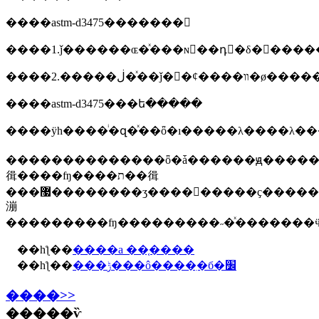
����astm-d3475�������
����1.ǰ������ɶ�ͯ���ɴ򿪣��դ򿪺�δ�򿪵��
����astm-d3475���ե�����
��������������ȫ�ǡ������ԭ����������װʳʒ��ҩʒ����ױʒ����ѧʒ�����ʵĸ���
㣬����ʩ����ת��㣬
���޷��������ӡ����򿪸�����ҫ������ʩ����ƿ����ѹ��ͬʱ�����ڲ����ת�����ܳɹ��������ӡ����������ŀ�����ʽ�
漰
���������ʩ���������˶�ͯ�������ӵ�
��һƪ��
����a ��֤����
��һƪ��
���ݱ���ô����ִ�б�׼
����>>
�����ѷ