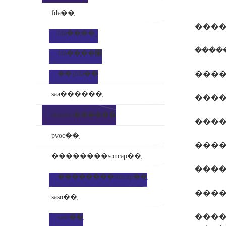
fda��֤
����
fda��֤��˾
����
fda��֤��׼
��ʒfda��֤
����
saa������֤
����
inmetro��֤����
����
pvoc��֤
����1
��������soncap��֤
��������soncap��֤
����08
saso��֤
�����
saso��֤