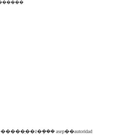
�� ������
ֵ��ż�ܻ��� asep��autoridad