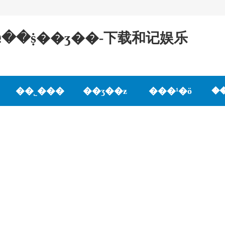
բ��ṩ��ʒ��-下载和记娱乐
��˾���
��ʒ��ƶ
���¹�ӧ
�