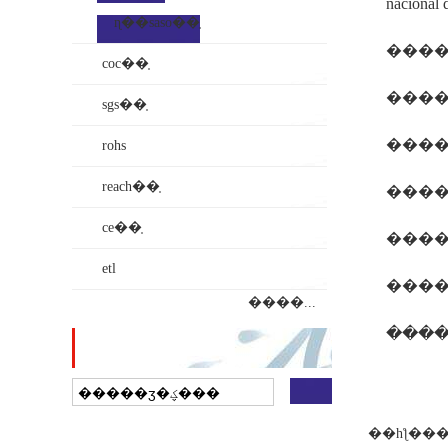
ɳ��saso��֤
����
coc��֤
����1
sgs��֤
����
rohs
reach��֤
����
ce��֤
etl
����5
����...
����
վ������
��һƪ��
�
��ҵ���ӵ�ͼ