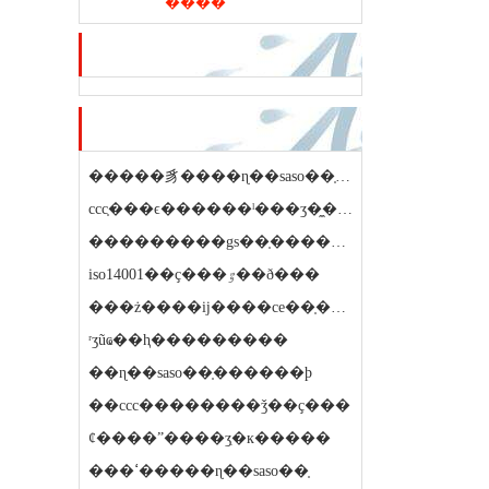
����
��ѷ�ƽ�
��ҷ��ڿ�
�����豸����ɳ��saso��֤��������ǯ
ccc֤���ϵ������ˡ���ʒ�̼�������ҵ�ֱ���ʲô��ϵ
���������gs��֤������ϼ۸�ʵ��
iso14001��ҫ���ٷ��ð���
���ż����ĳ����ce��֤�����
ʳʒũҩ��ⱨ���������
��ɳ��saso��֤������ϸ
��ccc��������ǯ��ҫ���
ȼ����ˮ����ʒִ�к�����
���ߵ�����ɳ��saso��֤