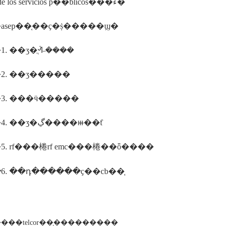
nacional de los servicios p��blicos���ܿء�
asep��֤��ҫ�ṩ�����ϣ�
. ��ʒ�ֲᣬ˵����
2. ��ʒ�����
3. ���ӵ�����
����4. ��ʒ�ڲ����ⲿ��ƭ
. rf���棬rf emc���棬��ȫ����
6. ��դ������ҫ��cb��֤
���telcor��֤���������