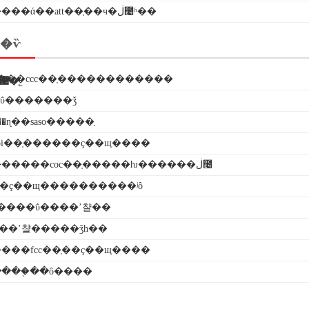
����ά��att��֤��ч�ڶ೤ʱ��
�ѷ
���ccc��֤������������
������ī�ῠ��ʒ�����֤�����������޹�˾
�ΰ�������ǯ
���ɳ��saso�����֤
oi��֤������ҫ��щ����
����������coc��֤�����ƕ������ڶ೤
֤��ҫ��щ����������ʲô
����ΰ����ʼ챨��
���ʼ챨�����ǯһ��
���fcc��֤��ҫ��щ����
ֺ���֤��ô����