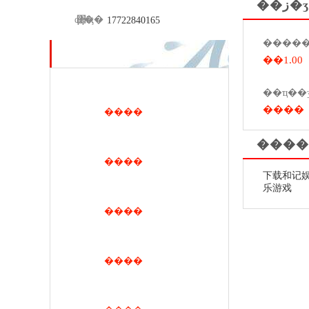
��ز�ʒ
qq��
΢�ţ�
17722840165
������ʒ
��1.00
����
����
����
����
下载和记娱
乐游戏
����
����