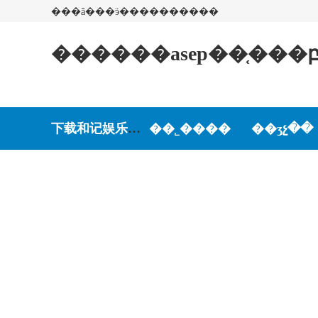
���ã���ӭ����������
������asep��֤���
下载和记娱乐-和记娱乐游戏
��˾����
��ʒչ��