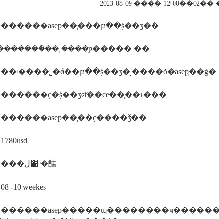
2023-08-09 ���� 12ʱ00��02
������asep��֤���բ��ṩ��ʒ��
�������ܶ��˿����ƿ�����˼��
��ʵ����˾�ǿ��բ��ṩ��ʒ�Ϳ����õ�asep֤��ġ�
������ҫ�ṩ��ʒͼƭ��ce��֤֤��ͱ���
������asep��֤��ҫ����ǯ��
780usd
�������ڶ೤ʱ�䣿
 -10 weekes
�����asep��֤���ɰ��������ҹ�����������