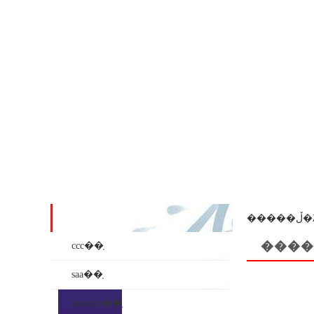
��ʒϵ��
���
����
ccc��֤
saa��֤
inmetro��֤