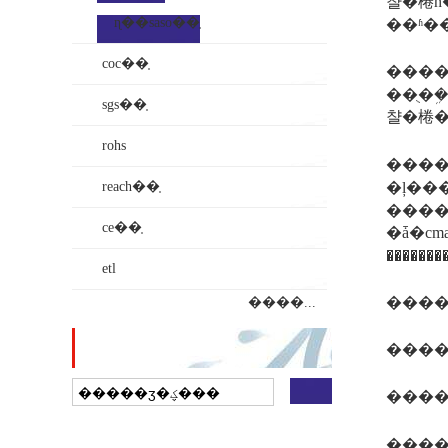
챨�棬һ�������ߺ���͸�����
ɳ��saso��֤
coc��֤
����һ
��ֻ�
sgs��֤
rohs
�������ݹ���ʵ������֤����������
reach��֤
�ļ����
����
ce��֤
�ǡ�cma������
�����
etl
����
����...
վ������
����
����3�������
��ҵ���ӵ�ͼ