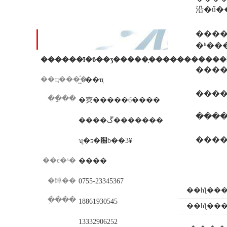
沿�ű�
���߸�������
����4������ȷ
��ϵ��ʽ
��ҵ���ͣ�
˽ӫ��ҵ
����
��ַ��
�㶫�����б����
���
����ڱ�������
ʯ�ƽ�԰b��3¥
��ϵ�ˣ�
����
�绰��
0755-23345367
��һƪ��
�ֻ���
18861930545
��һƪ��
�
13332906252