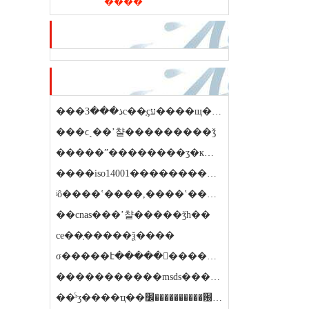
����
��ѷ�ƽ�
��ҷ��ڿ�
���ذ���3c��֤ҫע����щ����
���ϲ˰��ʼ챨���������ǯ
�����ˮ��������ʒִ�к�������������
����iso14001����������ϵ��֤ҫ����ǯ
ʲô����ʽ����,����ʽ���鱨�����ǯ
��cnas���ʼ챨�����ǯһ��
ce��֤�����ѯ����
σ�����է�����𱨸�����ʱ��
�����������msds�����ƕ���
��ͨʳʒ����ҵ��׼����������԰���