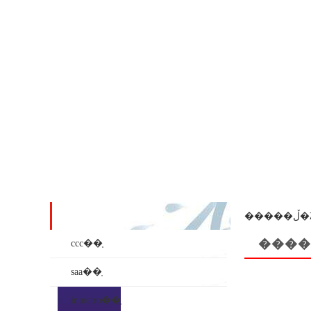
��ʒϵ��
���
����
ccc��֤
saa��֤
inmetro��֤