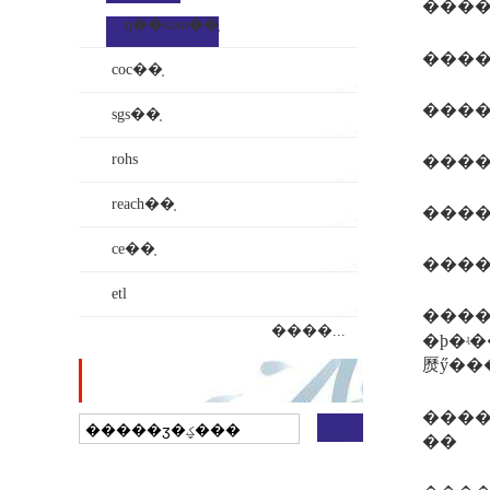
����
ɳ��saso��֤
coc��֤
sgs��֤
rohs
reach��֤
����
ce��֤
����
etl
����
����...
�ϸ�ʵ
㷴ӳ��
վ������
����
��
��ҵ���ӵ�ͼ