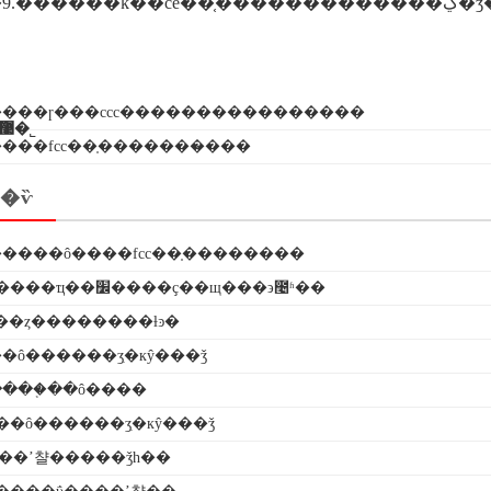
����9.�
����ɼ���ccc����������������
������ī�ῠ��ʒ�����֤�����������޹�˾
����fcc��֤�������̷���
�ѷ
�����ô����fcc��֤��������
�ֻ�ĥ������ҵ��׼����ҫ��щ���϶೤ʱ��
��ȥ��������ƚͽ�
�ô������ʒִ�кŷ���ǯ
ֺ���֤��ô����
��ô������ʒִ�кŷ���ǯ
���ʼ챨�����ǯһ��