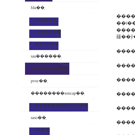
fda��֤
����
fda��֤��˾
��ϊ�
����ŷ
fda��֤��׼
籦��ŷ
��ʒfda��֤
���
saa������֤
inmetro��֤����
����
pvoc��֤
��������soncap��֤
����
��������soncap��֤
saso��֤
���
saso��֤