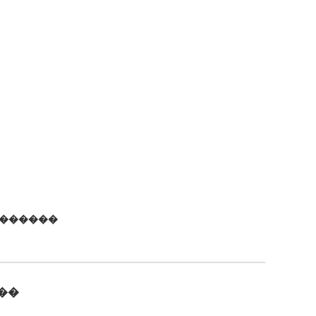
�������
��