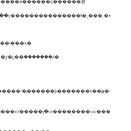
������ͷ������ĳ������롣
��ʒ���йؼ����ļ��ṩ��ʵ���ҡ�
�֪ͨҫ��֧����֤���á�
иľ�����ˣ�ֱ������ϸ�������ӧ��ԭ�����
�tcf�����լ�ce����֤����coc������ce�