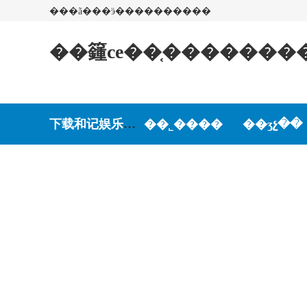
���ã���ӭ����������
��籦ce��֤�������
下载和记娱乐-和记娱乐游戏
��˾����
��ʒչ��