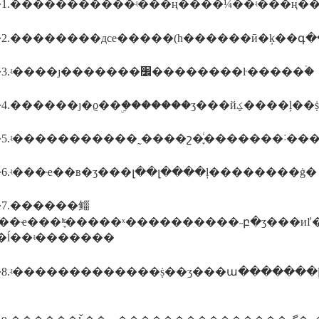
1.�����������ʵ���ң����¼��ʵ���ң
����3.ʵ����ȷ�������׼��������ŀ�����ۡ�
����4.������ȷ�ϱ��ۣ�����
5.ʵ�����������˷����շ�֪ͨ�������˸����շ
6.ʵ���ҽ��в�ʒ���լ��լ����ļ��������ġ�
7.������鲻
���ҽ���ʱ֪ͨ�����ˣ����������˶բ�ʒ���
�ĺ��ʵ�������
8.ʵ�������������ṩ��ʒ���ա�������ļ��