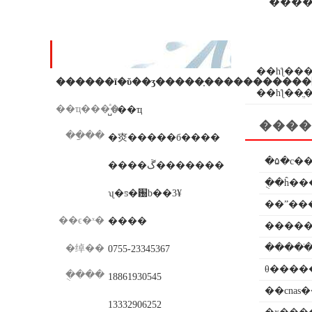
���߸�������
��ϵ��ʽ
��һƪ��
��һƪ��
ֱ
��ҵ���ͣ�
˽ӫ��ҵ
����
��ַ��
�㶫�����б����
�۵�с�
����ڱ�������
ʯ�ƽ�԰b��3¥
��ˮ��
��ϵ�ˣ�
����
�����
�����
�绰��
0755-23345367
θ����
�ֻ���
18861930545
��cnas
13332906252