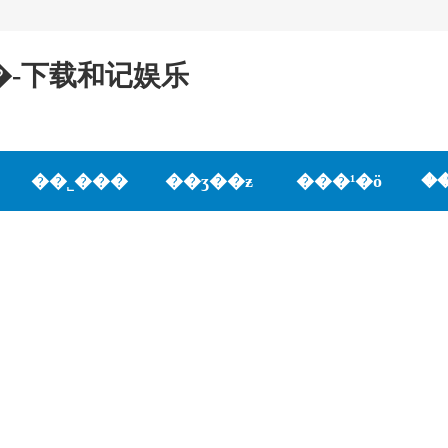
�-下载和记娱乐
��˾���
��ʒ��ƶ
���¹�ӧ
�