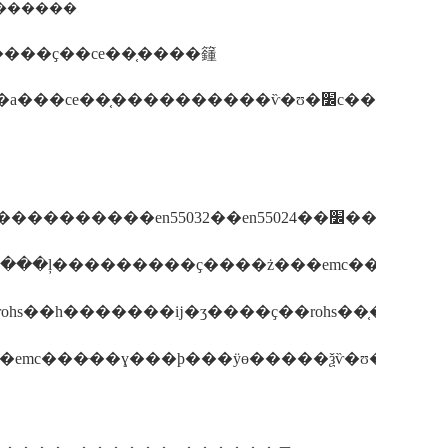
�� ������
���ҫ��ce��֤����籦
֤����������ѷ�ʊ�׼с��һ����������
����1.�ƶ���դ����ŷ�ˣ�����ce��֤���԰���it�
���ļ���������ҫ����ż���emc������ҫ
hs��һ�������ĳ�ʒ����ҫ��rohs��֤���ҫ�
����4.�������ƶ���դ(������