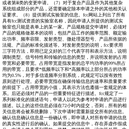
或者第ⅲ类的变更申请。（7）对于复合产品及作为其他复杂
系统组成部分的产品，还需要确定除本申请之外的其他相关认
证要求。（8）提供测试实验室的信息。fcc网站上列出了所有
具有fcc测试资质的实验室名称，因此申请人所提供的测试实
验室也只能是表单上的某一家。产品规格提交申请时，必须对
产品的规格做基本的说明，包括产品工作的频率范围、额定输
出功率、频率容限、发射类型、微处理器型号、产品所依据的
法规、产品的标准化描述等。对发射类型的说明，fcc要求用
三字符方法，即用已定义好的三个代表字符和表示方法，说明
调制类型、信号特性和传输的信息的类型，并说明发射的占用
带宽和必要带宽。占用带宽是指发射的总平均功率的99%所占
用的带宽，且要求*低频率以下和*高频率以上部分所占的功率
均为0.5%，对于多信道频率分割系统，此规定可以按有效性
原则进行处理。必要带宽指在确保传输信息的速率和质量要求
的前提下，占用带宽的小值，其表示方法也遵循一套规定的体
系。后还必须对产品的一些重要特征进行描述。fcc规定了一
系列标准化的描述语句，申请人以此为参考对申请的产品进行
描述。以上的这些信息必须在72小时内提交，否则，所有的相
关信息将会被系统删除，下次申请时需重新提交所有的信息。
确认信息确认信息是一份确认书，即申请人对所有申请的信息
的真实性进行后的确认。如果提交的信息中，存在弄虚作假成