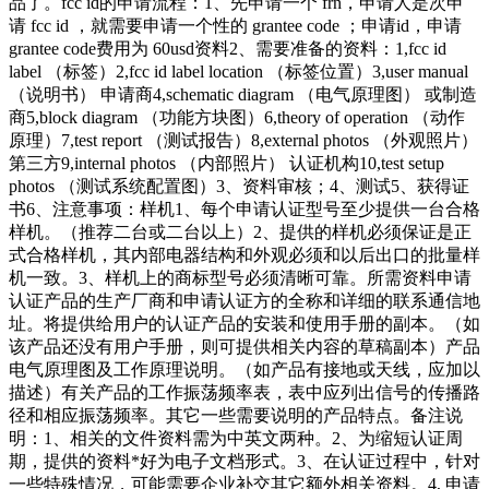
品了。fcc id的申请流程：1、先申请一个 frn，申请人是次申
请 fcc id ，就需要申请一个性的 grantee code ；申请id，申请
grantee code费用为 60usd资料2、需要准备的资料：1,fcc id
label （标签）2,fcc id label location （标签位置）3,user manual
（说明书） 申请商4,schematic diagram （电气原理图） 或制造
商5,block diagram （功能方块图）6,theory of operation （动作
原理）7,test report （测试报告）8,external photos （外观照片）
第三方9,internal photos （内部照片） 认证机构10,test setup
photos （测试系统配置图）3、资料审核；4、测试5、获得证
书6、注意事项：样机1、每个申请认证型号至少提供一台合格
样机。（推荐二台或二台以上）2、提供的样机必须保证是正
式合格样机，其内部电器结构和外观必须和以后出口的批量样
机一致。3、样机上的商标型号必须清晰可靠。所需资料申请
认证产品的生产厂商和申请认证方的全称和详细的联系通信地
址。将提供给用户的认证产品的安装和使用手册的副本。（如
该产品还没有用户手册，则可提供相关内容的草稿副本）产品
电气原理图及工作原理说明。（如产品有接地或天线，应加以
描述）有关产品的工作振荡频率表，表中应列出信号的传播路
径和相应振荡频率。其它一些需要说明的产品特点。备注说
明：1、相关的文件资料需为中英文两种。2、为缩短认证周
期，提供的资料*好为电子文档形式。3、在认证过程中，针对
一些特殊情况，可能需要企业补交其它额外相关资料。4, 申请