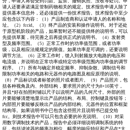
分，申请人将会受到罚款、监禁、撤销执照、没收等处罚。申
请人还要承诺满足管制药物相关的规定。技术报告申请人除了
提供基本信息外，还必须提供一份技术报告。技术报告中至少
应包含以下内容：（1）产品制造商和认证申请人的名称和地
址。（2）fccid。（3）终产品的安装和操作说明书。对于还处
于原型机阶段的产品，如果暂时还不能提供终的说明书，可以
先提供草案，待完善之后再提供正式的说明书。（4）发射类
型及频率范围。（5）正常工作时的功率值范围，或者功率
级，以及相应法规规定的限值。如果功率是可调的，还要说明
调节方法。（6）正常工作时，馈入到射频放大电路的电压和
电流值，并说明在正常功率或特定功率级范围内功率值的调节
程序。（7）所有与确定并稳定频率、抑制杂散、调制信号和
限制功率相关的电路和元器件的电路图及相应原理的说明。
（8）产品标识或者标签的照片或者图片。（9）产品照片，包
括各种视角及内、外部结构，要求照片的尺寸为8×10英寸，
并且*好在拍照时辅以尺子以说明产品的几何尺寸。外部的照
片要能够清楚地显示出产品的结构、布局、控制键及按钮等；
内部照片要能够反映出产品的内部结构、元器件的位置和框架
结构等。如果说明书中已包含这些照片且说明书已提交给
fcc。则技术报告中可以只包含必要的补充说明。（10）对采
用数字调制技术的产品，报告中必须详细说明调制系统的特
征，包括滤波器的频率与相位、幅度的响应特征和产品在*大