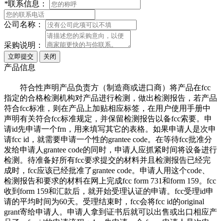
*
联系信息：
公司名称：
采购说明：
产品信息
符合性声明产品负责方（制造商或进口商）将产品在fcc
指定的合格检测机构对产品进行检测，做出检测报告，若产品
符合fcc标准，则在产品上加贴相应标签，在用户使用手册中
声明有关符合fcc标准规定，并保留检测报告以备fcc索要。申
请id先申请一个frn，用来填写其它的表格。如果申请人是次申
请fcc id，就需要申请一个性的grantee code。在等待fcc批准分
发给申请人grantee code的同时，申请人应抓紧时间将设备进行
检测。待准备好所有fcc要求提交的材料并且检测报告已经完
成时，fcc应该已经批准了grantee code。申请人用这个code、
检测报告和要求的材料在网上完成fcc form 731和form 159。fcc
收到form 159和汇款后，就开始受理认证的申请。fcc受理id申
请的平均时间为60天。受理结束时，fcc会将fcc id的original
grant寄给申请人。申请人拿到证书后就可以出售或出口相应产