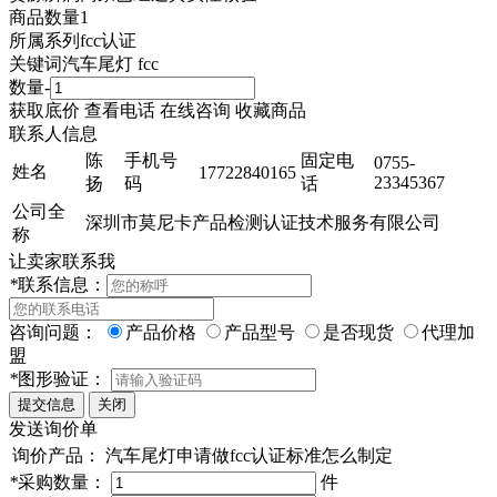
商品数量
1
所属系列
fcc认证
关键词
汽车尾灯 fcc
数量
-
获取底价
查看电话
在线咨询
收藏商品
联系人信息
陈
手机号
固定电
0755-
姓名
17722840165
23345367
扬
码
话
公司全
深圳市莫尼卡产品检测认证技术服务有限公司
称
让卖家联系我
*
联系信息：
咨询问题：
产品价格
产品型号
是否现货
代理加
盟
*
图形验证：
发送询价单
询价产品：
汽车尾灯申请做fcc认证标准怎么制定
*
采购数量：
件