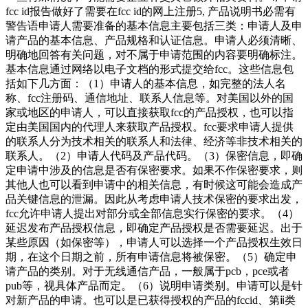
fcc id报告做好了需要在fcc id的网上注册5, 产品说明书必需有
警告语申请人需要准备的基本信息主要包括三类：申请人及申
请产品的基本信息、产品规格和认证信息。申请人必须清晰、
明确地回答有关问题，对不属于申请范围的内容要明确标注。
基本信息通过网络以电子文档的形式提交给fcc。这些信息包
括如下几方面：（1）申请人的基本信息，如完整的法人名
称、fcc注册码、通信地址、联系人信息等。对美国以外的国
家或地区的申请人，可以直接获取fcc的产品授权，也可以指
定由美国国内的代理人来获取产品授权。fcc要求申请人提供
的联系人分为技术相关的联系人和法律、经济等非技术相关的
联系人。（2）申请人代码及产品代码。（3）保密信息，即确
定申请中涉及的信息是否有保密要求。如果不作保密要求，则
其他人也可以看到申请中的相关信息，有时候这可能会造成产
品关键信息的泄漏。因此从考虑申请人技术保密的要求出发，
fcc允许申请人提出对部分或全部信息实行保密的要求。（4）
延迟发布产品授权信息，即确定产品授权是否需要延迟。出于
某些原因（如保密等），申请人可以选择一个产品授权生效日
期，在这个日期之前，所有申请信息将被保密。（5）确定申
请产品的类别。对于无线通信产品，一般属于pcb，pce或者
pub等，视具体产品而定。（6）说明申请类别。申请可以是针
对新产品的申请。也可以是已获得授权的产品的fccid、第ⅱ类