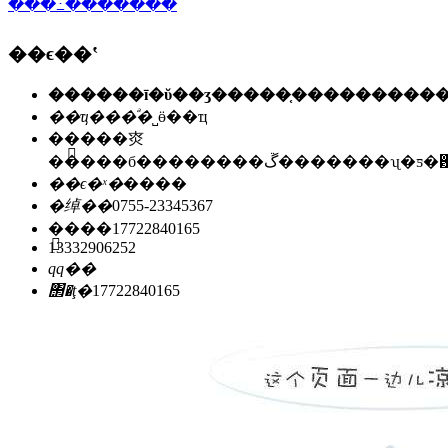
���߸�������
��ϵ��ʽ
��ҵ���ͣ�
˽ӫ��ҵ
��ַ��
�㶫
�����б��������ڱ�������ʯ
��ϵ�ˣ�
����
�绰��
0755-23345367
�ֻ���
17722840165
13332906252
qq��
΢�ţ�
17722840165