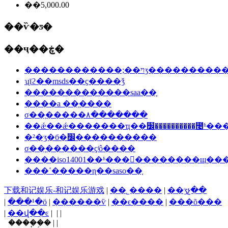
��5,000.00
��ѷ�ƽ�
��ҷ��ڿ�
������������;��ױʒ������
ʯīϩ��msds��ҫ����ǯ
�������������saa��֤
����a ��֤����
σ��֤�����۸�������
��ǽ��ǽ�������ҵ��׼��������
�²�ʒִ�б�׼����������
σ��֤������ҫʲô����
����iso14001��ʱ���󳧵��������щ��
���ߵ�����ɳ��saso��֤
下载和记娱乐-和记娱乐游戏
|
��˾����
|
��ʒչ��
|
���¹�ӧ
|
������ѷ
|
��ϵ����
|
���õ���
|
��վ��ͼ
| | |
����֧�֣� | |