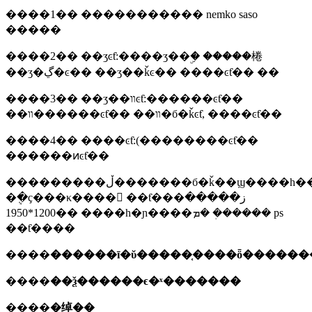
����1�� ����������� nemko saso
�����
����2�� ��ʒͼƭ:����ʒ��ۣ� �����棬
��ʒ�ڲ�ͼ�� ��ʒ��ǩͼ�� ����ͼƭ�� ��
����3�� ��ʒ��װͼƭ:������ͼƭ��
��װ������ͼƭ�� ��װ�б�ǩͼƭ, ����ͼƭ��
����4�� ����ͼƭ:(��������ͼƭ��
������ͷͼƭ��
���������ڵ�������б�ǩ��ϣ����һ��,�ṩ������ͼƭ��ɾ�����������
�ܱ߲�ҫ���κ���� ��ƭ���ز�����
1200*1950�� ����һ�ɲ����ܡ� �ܲ����� ps
��ƭ����
����
������ī�ῠ�����֤����ȫ������
����
��ѯ������ϵ�ˣ�������
����
�绰��