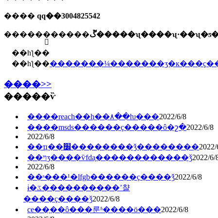
����
qq��3004825542
����
��ַ�����ڱ�����ʯ����ʯ·��ʯ�
��һƪ��
��һƪ��
�������¼�������ʒִ�к���ҫ�
����>>
�����ѷ
����reach��ⱨ��۸��ƕ���
2022/6/8
����msds������ҫ�����ô�շ�
2022/6/8
2022/6/8
��ҵ��׼��������ǯ��������
2022/
��ױʒ����ѷfda֤������������ǯ
2022/6/
2022/6/8
��ˢ���¹�lfgb������ҫ����ǯ
2022/6/8
ɨ�ػ����������ʼ챨
����ҫ����ǯ
2022/6/8
ce��֤��ô���룬ʱ����ö���
2022/6/8