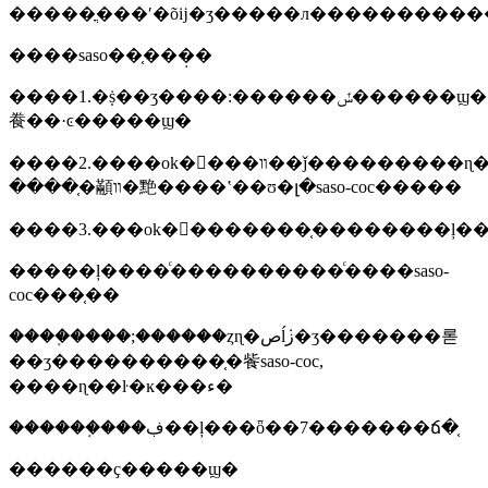
�����ֳ���ʹ�õĳ�ʒ�����л���������
����saso��֤���̣�
����1.�ṩ��ʒ����:������ݽ������ϣ�������ʒ��������������ʒ������ϣ���˵���
飬��·ͼ�����ϣ�
����2.����ok�󣡰���װ��ǰ���������ɳ��������ȩ�ĵ�������֤�����ύ��ʒ�ĳ��ա���/
����֤�顢װ�䵥����ʽ��ʊ�լ�saso-coc�����
�����ļ����ͨ����������ͨ����saso-
coc���֤��
����֤����;������ȥɳ�صĺܿز�ʒ�������롣
��ʒ����������֤�飺saso-coc,
����ɳ��ŀ�ĸ���ء�
������֤���ڣ��ļ���ȫ��7�������ճ�֤
������ҫ�����ϣ�