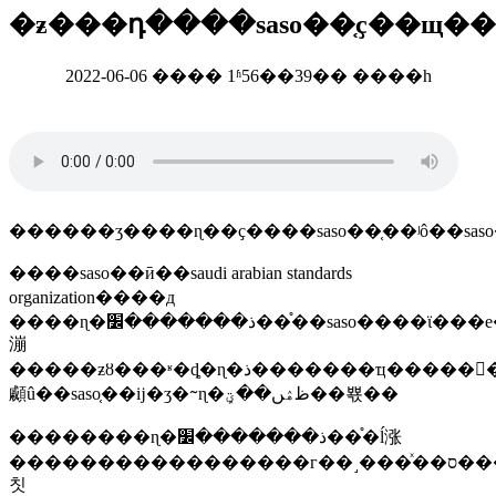
�ƶ���դ����saso��֤ҫ��щ
2022-06-06 ���� 1ʱ56��39�� ����һ
������ʒ����ɳ��ҫ����saso��֤��ʲô��sas
����saso��ӣ��saudi arabian standards
organization����д
����ɳ�ذ�������׼��֯��saso����ϊ���е�����ʒ����ʒ�ƶ����ұ�׼����׼�л��
漰
�����ƶȣ���ʶ�ȡ�ɳ�ذ�������ҵ�����񲿼�sasoҫ������saso��֤��׼�����ĳ�ʒ�ڽ���ɳ�غ���ʱ��saso��֤֤�
顣û��saso֤��ĳ�ʒ�ᱻɳ�ظۿں��ؾܾ��뾳��
��������ɳ�ذ�������׼��֯�ĺ涨
�����������������г��˼���ͯ��ס�����
칫