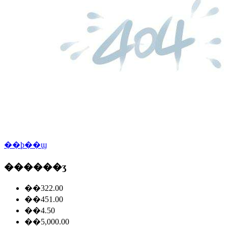
��ϸ��ϣ
������ʒ
��322.00
��451.00
��4.50
��5,000.00