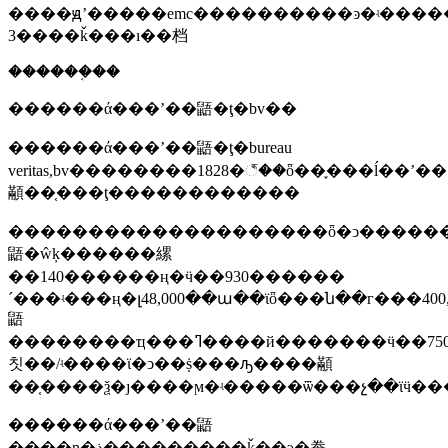
����ԭʼ�����emc����������ͽ�ʵ�����
3����ǩ���ı��档
������֤��
������ά���ʼ��鼯�ţ�bv��
������ά���ʼ��鼯�ţ�bureau
veritas,bv��������1828�꣬��ȫ��֪���ĺ��ʼ��
顢��֤���ţ������������
��������������������ȫ�ͻ�������
鼯�ŵķ������縲
��140������ң�ӵ��930������
´���ʵ���ң�լ48,000��ա��ϊȫ���ն��г���4
鼯
��������ҵ���ߣ����й�������ӵ��750��ա������9�����е�11���
칫��/ʵ����ϊ�ͻ��ṩ���ԡ����顢
������ά���ʼ��鼯
����ɳ�ذ��������̲�ǩ��э�飬