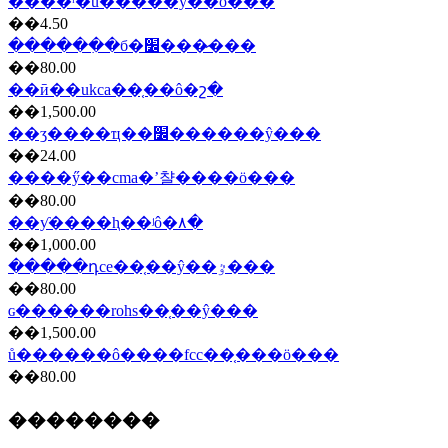
����ʳ�ֺű�����ŷ��ö���
��4.50
������ִ�б�׼���̷���
��80.00
��ӣ��ukca��֤��ô�շ�
��1,500.00
��ʒ����ҵ��׼������ŷ���
��24.00
����ӳ��cma�ʼ챨����ö���
��80.00
��ƴ����ⱨ��ʲô�۸�
��1,000.00
�����դce��֤��ŷ��ٷ���
��80.00
ɢ������rohs��֤��ŷ���
��1,500.00
ů������ô����fcc��֤���ö���
��80.00
��������