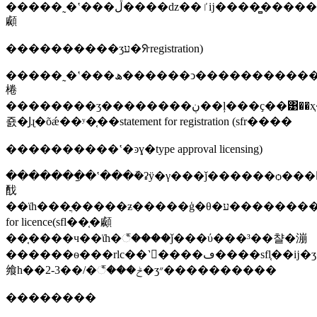
�����˷�ʽ���ڷ����ǳ��ٵĳ����̻������̡�ÿ�γ���ǰ������װ��ǰ�������psi���լ�װ��ǰ�ĳ��ԣ�pst�������߶��ϸ��˾Ϳɻ��coc֤�
顣
����������ʒע�ᣨregistration)
�����˷�ʽ���ھ������ͻ���������������ÿ�ε�װ�������psi����ȼ�ǳ���ģ���ÿ������������װ��ǰ���ԣ�pst�����ͻ�ͨ���ύ������������ṩ���ͻ��ڹ�����ع��ʻ���ڱ�׼�ĳ��ա��
棬
��������ʒ��������ڹ��ļ���ҫ��͹��ҳ��
죬�Ϳɻ�õǽ��ʸ�֤��statement for registration (sfr����
����������ʽ�ͽɣ�type approval licensing)
�������ַ�ʽ���ܽ�ʡÿ�γ���ǰ������ѻ���էѣ����ظ������������
䣬
��ϊһ���ֳ�����ƶ�����ģ�θ�ע�������������ĵ�˾�������������̻������̵ĳ�ʒֻ����ȫ���ͻ����ڹ�ǿ�ʊ�׼���ܻ��statement
for licence(sfl��֤�顣
��֤����ч��ϊһ�꣬����ǰ���ύ���³��챨�漰
������ѳ���rlc��˺󼴿����ڡ����sfl֤��ĳ�ʒ������ҫÿ������������ǰ�����psi��������ϊһ��ϊ�����ٵļ��γ��
飨һ��2-3��/�꣬���ݲ�ʒ״����������
��������