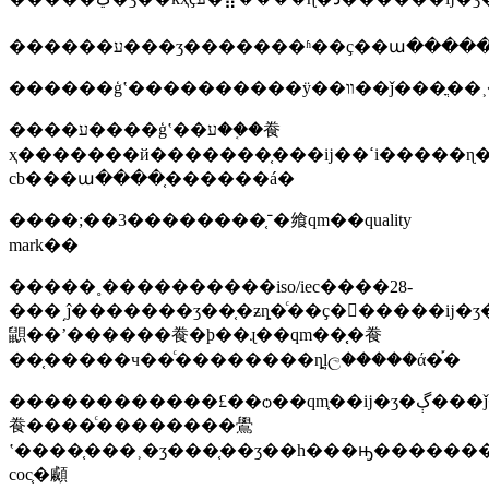
����ע����ģʽ��ע��֤�飬
ҳ�������й�������֤���ĳ��ߵi�����ɳ�ر�׼�����iecee-
cb���ա����֤������á�
����;��3��������־֤�飨qm��quality
mark��
�����˳����������iso/iec����28-
���͵ĵ�������ʒ��֤�ƶȵ�ͨ��ҫ�󣬶�����ĳ�
鼰��ʼ������飬�ϸ��ɻ��qm��֤֤�飬
��֤�����ч��ͨ��������ȵļල�����ά�֡�
������������£��ѻ��qm֤��ĳ�ʒ�ڳ���ǰ�����ٽ��в��լ��ֳ��˲
飬����ͨ��������鷽
ʽ����֤���˲�ʒ���֤��ʒ��һ���ԣ�������
coc֤�顣