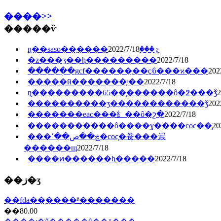
����>>
�����ѷ
2022/7/18
ɳ��saso��֤����ٷ���
�ƶ���ʒ��ⱨ���������
2022/7/18
�����ֻ�gcf������֤��ҫʲô���ϰ���
202
�����й�������֤ʵ��
2022/7/18
ɳ̲���������65��֤������ô�߶���ǯ
2
����������ʒ������������ǯ
202
�������eac���⺯��ô�շ�
2022/7/18
�����������ô����̹ɣ����coc��֤
20
���ڿ��ص��ߵ�coc֤�飬���岽
������щ
2022/7/18
����ͷ������ⱨ�����
2022/7/18
��ز�ʒ
��fda��֤����ʱ�������
��80.00