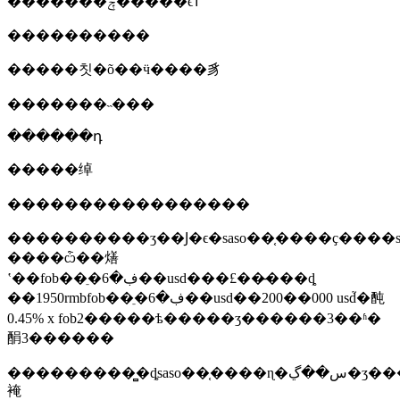
�������ݼ�����ϵͳ
����������
�����칫�õ��ӵ����豸
�������˵���
������դ
�����绰
�����������������
����������ʒ��Ϳ�ϵ�saso��֤����ҫ����saso�շѱ�׼�
����ѽ��㷽
ʽ��fob��ֵ�ڣ�6��usd���£��̶���ȡ
��1950rmbfob��ֵ�ڣ�6��usd��200��000 usd֮�䣩
0.45% x fob2�����ѣ�����ʒ������3��ʱ�
䣺3������
���������̻�ȡsaso��֤����ɳ�س��ڲ�ʒ����ҫ���¼������
裺