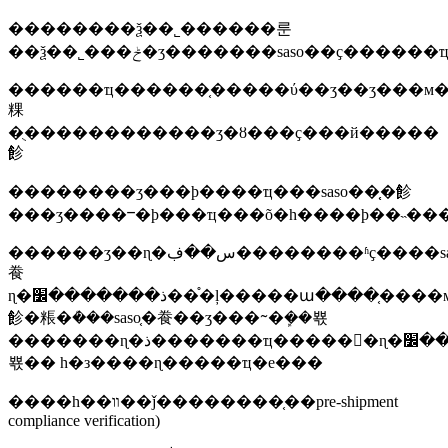
��������ѯ��˾������룬
��ѯ��˾���ݲ�ʒ�������saso��ҫ���
������ҵ������֤�����ύ��ʒ��ʒ���м
粿
�ֻ������������ʒ�ȣ���ҫ���й�����
飻
��������ʒ���ϸ����ҵ���saso��֤֤�飻
���ʒ����ⲻ�ϸ���ҵ���õ�һ����ϸ��˵��
������ʒ��ɳ�س��ڣ��������ʱҫ����saso��֤֤�
飬
ɳ�ذ�������׼��֯�ļ�����ա����֤����м�
飻�粻�ܳ���saso֤�飬��ʒ���ᱻ�ܾ��뾳
�������ɳ�ذ�������ҵ�����񲿻�ɳ�ذ�������׼��֯��ʵ���ҽ��м�⣬���ⲻ�ϸ񣬲�ʒ���ᱻ�ܾ��
뾳�� һ�з����ɳ�����ҵ�е���
����һ��װ��ǰ��������֤��pre-shipment
compliance verification)