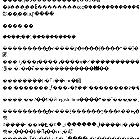
�ǿ���ֱ��ǩ��������coc֤�����֤������
鵽��֤��һվʽ����
����;��
����;��1����������֤
���������̻�ӧ����ÿ�γ���ǰ����װ��ǰ���ֳ��˲
鼰
���ԣ���ȷ����ʒ����ɳ�ؼ����������
涨�ı�ҫ�i�ȫ������������׼��
��������ϸ�󼴿ɻ��coc֤�顣
��;�������ڳ���ƶ�β
����;��2��ע�ᣨregistration����װ��ǰ���
���������̻�ӧ���ṩ������ʒ���в��ԣ����ժ
飬
ע����ч��һ�ꡣ�ڸ������ڣ�ע����ĳ�ʒ��ÿ�γ�������ǰֻ������ֳ��˲
飬�˲����ϸ�󼴿ɻ��coc֤�顣