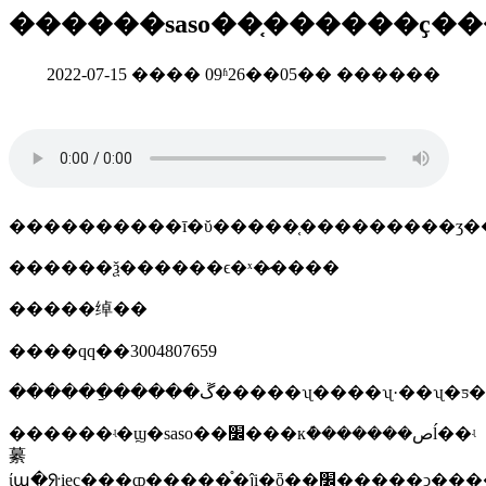
������saso��֤������ҫ�
2022-07-15 ���� 09ʱ26��05�� ������
����������ī�ῠ�����֤���������ʒ�
������ѯ������ϵ�ˣ�̷����
�����绰��
����qq��3004807659
������ַ�����ڱ�����ʯ����ʯ·��ʯ
������ʵ�ϣ�saso��׼���кܶ�������صĺ��ʵ
繤