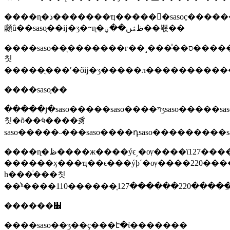
����ɳ�ذ�������ҵ�����񲿼�sasoҫ������saso��֤��׼�����ĳ�ʒ�ڽ���ɳ�غ���ʱ��saso��֤֤�
顣û��saso֤��ĳ�ʒ�ᱻɳ�ظۿں��ؾܾ��뾳��
����saso��֤�������г��˼���ͯ��ס�����
칫
�����ֳ���ʹ�õĳ�ʒ�����л���������
����saso֤��
�����յ�saso�����saso����ױʒsaso�����saso��ѹ����saso������saso�����õ���saso�����ߵ���saso�������saso���ƾ�saso�����դsaso������saso�������saso���
칫�õ��ӵ����豸
saso�����˵���saso����դsaso���������sa
����ɳ�ظ����ж����ýϵ͵�ѹ����ϊ127����220�������ŵ�ϊ235�������֣���ϊ60���ȣ�
������ӽ���ҵ��ϵ���ýϸߵ�ѹ����220����380�����֣���ϊ60����.
һ���ͥ���칫
��ͬʱ����110������ָ127������220���
������׼
����saso��ʒ��ҫ���է�ϊ�������