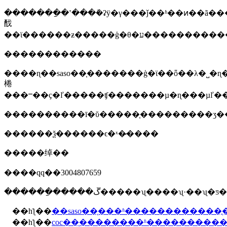
�������ַ�ʽ���ܽ�ʡÿ�γ���ǰ��ʱ��ͷ��ã����ظ�������������ܱ�֤��
䣬
������������
����ɳ��saso��֤�������ģ�ϊ��ȫ��λ�˽�ɳ���µ
棬
����������ī�ῠ�����֤���������ʒ�
������ѯ������ϵ�ˣ�̷����
�����绰��
����qq��3004807659
������ַ�����ڱ�����ʯ����ʯ·��ʯ
��һƪ��
��һƪ��
coc��֤��������ʱ���������