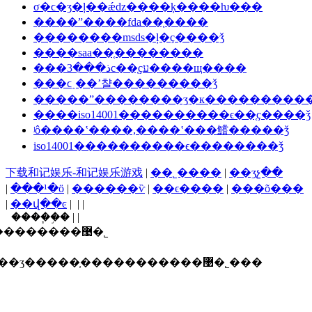
σ�ϲ�ʒ�ļ��ǽǳ����ķ����ƕ���
����ˮ����fda��֤����
��������msds�ļ�ҫ����ǯ
����saa��֤��������
���ذ���3c��֤ҫע����щ����
���ϲ˰��ʼ챨���������ǯ
�����ˮ��������ʒִ�к���������
����iso14001����������ϵ��֤ҫ����ǯ
ʲô����ʽ����,����ʽ���鱨�����ǯ
iso14001����������ϵ��������ǯ
下载和记娱乐-和记娱乐游戏
|
��˾����
|
��ʒչ��
|
���¹�ӧ
|
������ѷ
|
��ϵ����
|
���õ���
|
��վ��ͼ
| | |
����֧�֣� | |
������ī�ῠ��ʒ�����֤�����������޹�˾
ʒ�����֤�����������޹�˾���