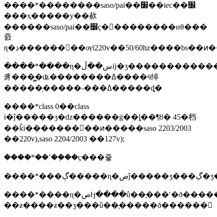
����*��������saso/pai��׼��iec��׼
���ҳ�����у��赥
������saso/pai��׼ҫ�󣬲��������нθ���
죬
����*��ֹ��ɳ�س��ڵĳ�ʒ���������������ࡢ�򾲼������⡢����
豸���̻�ʥ��������ߡ����ӵ绰
�����ֶ�����˵���ߡ�����ȡ�
����*class 0��class
i�ĵ�����ʒ�ǳ������ġ��ȴ��¶ȣ� 45�档
��ǩϊ���������ͷ�����saso 2203/2003
��220v),saso 2204/2003 ��127v);
����*��ʽ��֤��ҫ���죻
����*����ɳ�صŀյ����û��ֲ���ʹ�ð��������ӣ�
��ƶ����ƶ��ʒ���û��ֲ�����ð������