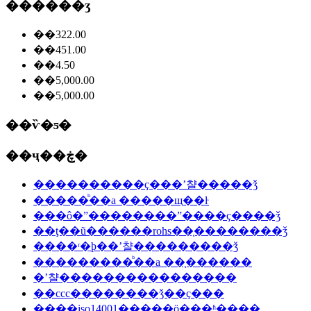
������ʒ
��322.00
��451.00
��4.50
��5,000.00
��5,000.00
��ѷ�ƽ�
��ҷ��ڿ�
����������ҫ���ʼ챨�����ǯ
�����ᷨ��a �����щ��ŀ
���ô�ˮ��������ˮ����ҫ����ǯ
��ţ��ũ������rohs��֤��������ǯ
����ʳ�þ��ʼ챨���������ǯ
���������ᷨ��a ��֤������
�ʼ챨����������������
��ccc��������ǯ��ҫ���
����iso14001��֤���ö���ʱ����