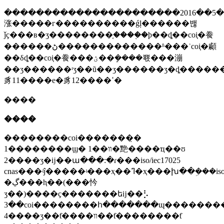
����������������������2016��5��
涨�����г����������ǵļ������밶
ǰҫ���в�ʒ��������֤����֤�ϸ��ȡ��coi֤�飬
������ڻ�������������ʱ���ʾcoi֤�顣
��δȡ��coi֤�飬���ؽ��ܾ����뾳���漰
��ʒ������ʳʒ��ũ��ʒ������ʒ�ȡ�������щ��ʒ��ҫcoi��֤��1��ʳʒ�
豸11����е�豸12����ߵ�
����
����
��������coi�������̣�
1��������ϣ� 1��װ�䵥����ҵ��ʊ
2����ʒ�ĳ��ա���:�ɾ���iso/iec17025
cnas���ʵĵ�����ʵ���ҳ��ߣ�ҳ���խ��ܹ���iso9001
�ڲ���ⱨ��(���忴
ʒ��)����ҫ�������եĳ��⡣
3��coi��������հ�������ɰ�������
4����ʒ��ƭ����װ��ƭ��������ƭ