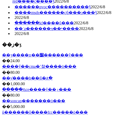
red��֤��ҫ����ǯ
2022/6/8
������pvoc��֤��������ǯ
2022/6/8
����msds������ҫʲô���϶���ǯ
2022/6/8
2022/6/8
���ֺ���kf��֤��ΰ���
2022/6/8
��ʾƶ������ч��ʶ����
2022/6/8
2022/6/8
��ز�ʒ
��ʒ����ҵ��׼������ŷ���
��24.00
����ӳ��cma�ʼ챨����ö���
��80.00
��ƴ����ⱨ��ʲô�۸�
��1,000.00
�����դce��֤��ŷ��ٷ���
��80.00
��soncap��֤���̷��ö���
��5,000.00
ů������ô����fcc��֤���ö���