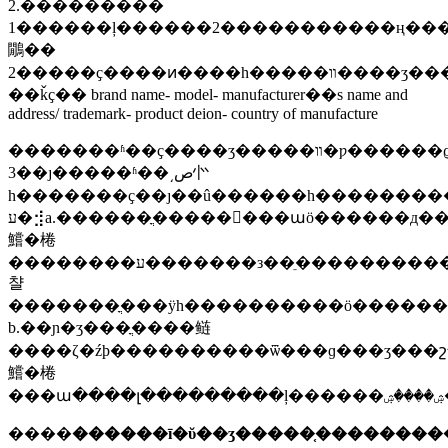
2.���������
1������ļ������2�����������ң���
鷳��
2�����ҫ����ͷ����һ�����װ����ʒ����ӡ�����±�ǩ������������ʵ�ʲ�ʒϊ׼��
��ǩҫ�� brand name- model- manufacturer��s name and
address/ trademark- product deion- country of manufacture
�������ʱ��ҫ����ʒ�����װ�ƿ������ϱ�ǩ����,�����ò��ɽ������
3��ȷ�����ʱ��͵ص㣺
һ�������ҫ��ȷ��û������һ���������������װ��ǰ���у
ע�⣺a.������ֳ�����󣬼���աӧ������д��ϸ���
鱨�棬
��������ע�������з��ֵ��������������ȣ����������ڷ���ӡ�������
챨
�������ֳ���ÿһ����������ӧ��������֪�������ע
b.��ɲ�ʒ���ֳ����鲢
����ζ�źϸ����������ѿ���ɡ���ʒ���շ����խ��۽��ɼ�
鱨�棬
�
����