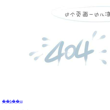
��ϸ��ϣ