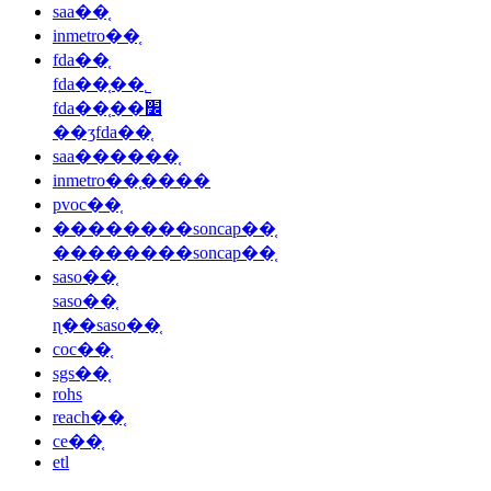
saa��֤
inmetro��֤
fda��֤
fda��֤��˾
fda��֤��׼
��ʒfda��֤
saa������֤
inmetro��֤����
pvoc��֤
��������soncap��֤
��������soncap��֤
saso��֤
saso��֤
ɳ��saso��֤
coc��֤
sgs��֤
rohs
reach��֤
ce��֤
etl