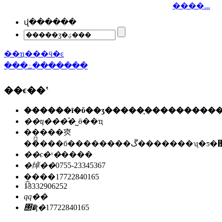
����...
վ������
��ҵ���ӵ�ͼ
���߸�������
��ϵ��ʽ
��ҵ���ͣ�
˽ӫ��ҵ
��ַ��
�㶫
�����б��������ڱ�������ʯ
��ϵ�ˣ�
����
�绰��
0755-23345367
�ֻ���
17722840165
13332906252
qq��
΢�ţ�
17722840165