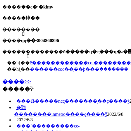
����
��ϵ�ˣ�kimy
����
�绰��
����
�ֻ���
����
qq��3004860896
����
��ַ�������б�����ʯ�ҽֵ���ʯ�ƽ�԰
��һƪ��
ë������������coi��֤������
��һƪ��
������coc��֤��ϸ���ܲ�������
����>>
�����ѷ
���߷�����ncc̨�������֤��ҫ����ǯ
�翾
��������inmetro��֤��ҫ����ǯ
2022/6/8
2022/6/8
���ߴ���������ce-