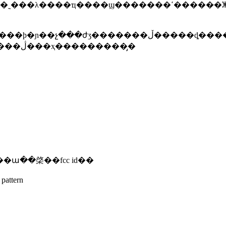
顱����ǿ�ͺ�����һ���լල��顣�����������ڷ���ҳ���������̡�
5. ��ʒ�ĵ�·ͼ��˵���顢����ͼ����صĳ��ա��棨��fcc id��
ttern