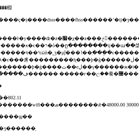
�ƭ3�ݣ�����������ӿں͸����棩
����ҫ�ṩ����dsss����fhss������ʽ�ĳ�ʒ��
������ɢ����ȡ�ע������������豸
�����һ̨���ϸ�ģ������ڶ��γ��������������¼��飬
�μ��������һ̨���ϲ��ϸ����ж�ϊ���ϸ��ʒ��
���ڼ���ч�� ���ڣ�4-6�
�
802.11
bgn��������4.8w�������ʒͬʱ����bt����������wifi���ܣ��������
�ʒ���ݣ��ͺż�������ϣ��
�ʒ������֤