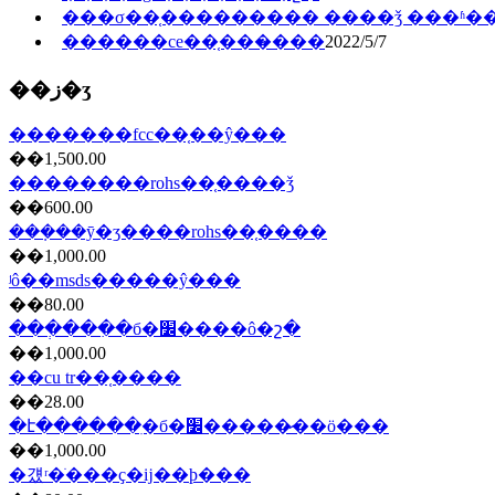
���σ��֤��������� ����ǯ ���ʱ�
������ce��֤���̷���
2022/5/7
��ز�ʒ
�������fcc��֤��ŷ���
��1,500.00
��������rohs��֤����ǯ
��600.00
���ܼ��ȳ�ʒ����rohs��֤����
��1,000.00
ʲô��msds�����ŷ���
��80.00
���ְ���ִ�б�׼����ô�շ�
��1,000.00
��cu tr��֤����
��28.00
�է������ִ�б�׼�����̷��ö���
��1,000.00
�걨ʳ�ֺ���ҫ�ĳ��ϸ���