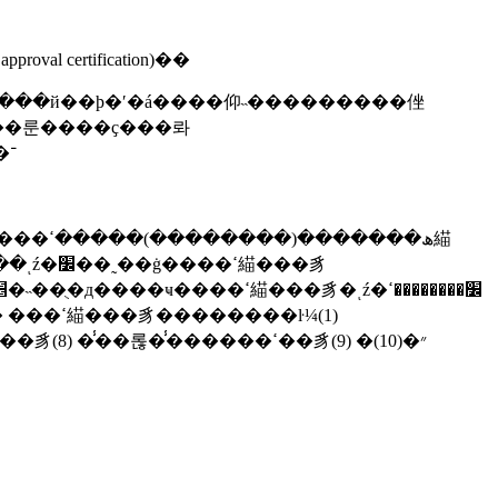
�����ȡ�����ߵ��ͺŵĺ�׼��֤ (radio type approval certification)��
���ߵ��ͺź�׼��֤����ͬʱҳ���������й�ǿ����֤ (ccc) �� / ���������֤ (mii) �ĺ�׼�� srrc��֤��־