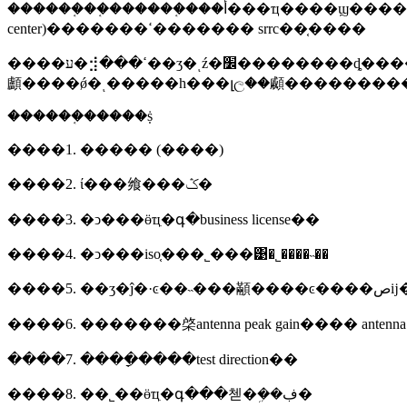
������֤��֤������֤���أ���ҵ����ϣ�����˷���λ����ҵ����ϣ�������ߵ�����ּ�ⵥλ��srmc (state radio monitoring
center)�������ߵ������� srrc��֤����
����ע�⣺���ߵ��ʒ�ͺź�׼��������ȡ������ϸ�ɲ��չ���ժӡ�������ڵ�����ȡ������ָ���ط�ʵʩ������������ľ�����������ɹ�ҵ������ϣ����ֱ������������ֱ�ӳе���ӧ���σ���ͨ����˫�����
������֤�����ṩ
����1. ����� (����)
����2. ί���飨���ݣ�
����3. �ͻ���ӫҵִ�գ�business license��
����4. �ͻ���iso֤���˾���͹�˾����˵��
����
����6. �������棨antenna peak gain���� antenna pa
����7. ����ָ����test direction��
����8. ��˾��ӫҵִ�գ���첻�ܹ��ڣ�