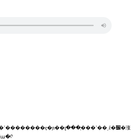
e��s republic of china���������ߵ����ίա�ᡣ