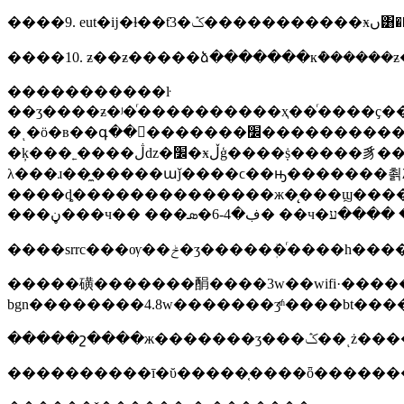
����9. eut�ĳ�ɫ�
����10. ƶ��ƶ�����ձ�������кܶ������ƶ
�����������ŀ
��ʒ����ƶ�ʲ�ͬ����������ҳ��ͬ����ҫ�����ŀ�у����ʣ�ƶ�׷�χ��ƶ���ݲ��
�ͺ�ӧ�в��գ��򡢷�������׼���������������ӿ�ͼ��ר�ò��ը��������ĳ��ա��棨������ӡ�����ɣ����������豸
�ķ���˿����ڷǳ�׼�ӿڵģ����ṩ�����豸�������ӵ��ºͼӹǹ�˾ӡ�µĵ���˥��ֵ���ֻ�ͼ�����ݣ������б�ҫ�����뵥
λ���ɹ��̼�����աǰ����ϲ��ԣ�������쵥λ�ͼ���豸����
����ȡ��������������ж�̨���ϣ�����̨�����ϸ�ģ����ٽ��еڶ��γ������ж�ϊ���ϸ��ʒ��������
����srrc���ѹ��ݲ�ʒ�����ܲ�ͬ����һ���
�����磺�������䣺����3w��wifi·������
�����շ����ж������
����������ī�ῠ�����֤����ȫ������