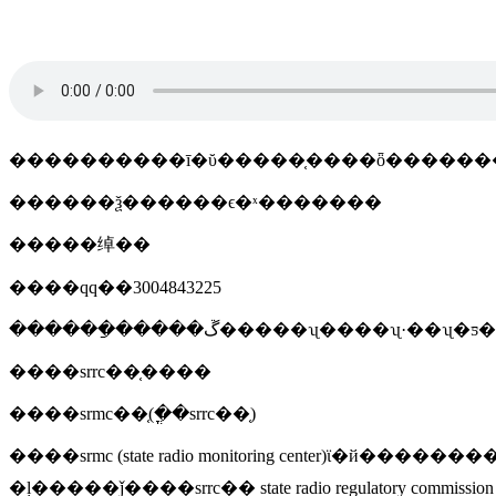
����������ī�ῠ�����֤����ȫ������
������ѯ������ϵ�ˣ�������
�����绰��
����qq��3004843225
������ַ�����ڱ�����ʯ����ʯ·��ʯ
����srrc��֤����
����srmc��֤(�ֳ�srrc��֤)
����srmc (state radio monitoring center)ϊ�й��������ߵ������ģ����й���½�����ϣ��ҵ�����ߵ��������ȩ�ɲ��լ���֤���ߵ��ͺź�׼