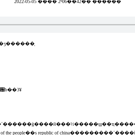
2022-05-05 ���� 2ʱ06��42�� ������
�ʒ������֤
�ƽ�԰b��3¥
�涨
�ļ�����ǰ����srrc�� state radio regulatory commission of the peopl