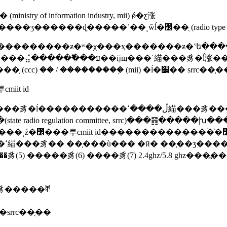
of information industry, mii) ǿ�ƹ涨
���������й��������ۼ�ʹ�õ����ߵ������ʒ�
�һ���ͺź�׼���루cmiit id
�豸�����ⶨ
�srrc��֤��