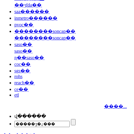
��ʒfda��֤
saa������֤
inmetro��֤����
pvoc��֤
��������soncap��֤
��������soncap��֤
saso��֤
saso��֤
ɳ��saso��֤
coc��֤
sgs��֤
rohs
reach��֤
ce��֤
etl
����...
վ������