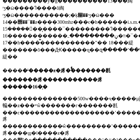
���������ӱ�ģ����������13���綯
ʳʒ�ӹ����ߣ����õ綯
ʳʒ�ӹ�����������;�ķ๦��ʳʒ�ӹ���
14��΢��¯��ƶ����300mhz���ϵ�һ������i.s.m.���εĵ���
15�������̨����¯���������ߣ��������õ������ʽ�̶���¯����̨��̨ʽ����������ͷ�����ܺͿ��̼���װʽ��¯������
16�������̻�����װ�ڼ���������ߺ�¯����ϲ������з��ȡ���ƺͿ��ƶ�����֮�����ڳ����ų����������̵ļ��õ���
17��һ���������������ˮ�� 18���緹
�������õ���Ԫ�����ȵ��զ�����ʽ��ʱ
緹��
����
�ˡ�����ƶ�豸�ࣨ�������㲥
�������豸�����������豸
������16�֣�
���������������500w����чֵ�����
䡢��ƶ���ʷŵ�������г�������ֹ㲥
���ε�������������������ʽ�����
豸
������������̴ŵ���������ʽ�����
豸����ϣ�ϊ����ƶ�豸