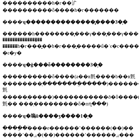
����������ħ�г��㲿
����������ȫ����ħ�г�������
����
ʮ��������������̥����3�֣�
������һ��������̥���γ���̥���γ���������
��������������̥��
������ħ�г���̥��ħ�г���̥�����ű�ʾϵ�с���
�ϵ�у�
����
ʮ�ġ���ȫ��������3�֣�
����������ȫ����(a��в㲣����b��в㲣
��������ֻ��������ֻ�����)������
㲣
�����ֻ�����)�����������ð�ȫ����(
㲣�� ���ֻ���������ȫ�пղ���)
����
ʮ�塢ũ����ʒ����1�֣�
����ֲ�ﱣ����е������ʽ������(��)��
����ʽ��ۻ�(��)������ʽ������ۻ���