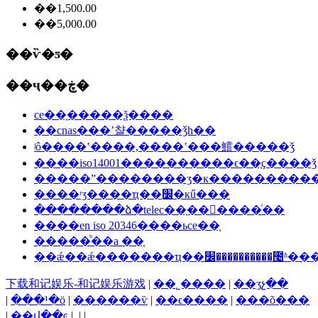
��1,500.00
��5,000.00
��ѷ�ƽ�
��ҷ��ڿ�
ce��֤�����ѯ����
��cnas���ʼ챨�����ǯһ��
ʲô����ʽ����,����ʽ���鱨�����ǯ
����iso14001����������ϵ��֤ҫ����ǯ
�����ˮ��������ʒִ�к���������
����ʳʒ����ҵ��׼ִ�кű���
��������ձ�telec��֤���ٰ���ͨ��
����en iso 20346����ьce��֤
�����ᷨ��a ��֤
��ǽ��ǽ�������ҵ��׼��������
下载和记娱乐-和记娱乐游戏
|
��˾����
|
��ʒչ��
|
���¹�ӧ
|
������ѷ
|
��ϵ����
|
���õ���
|
��վ��ͼ
| | |