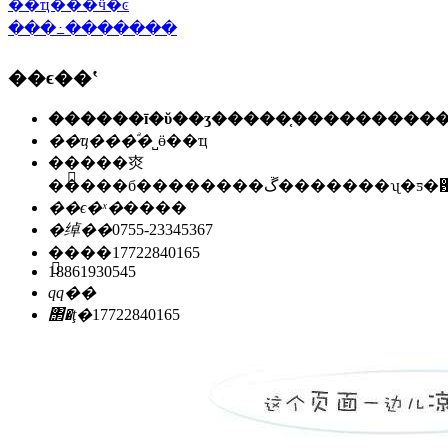
��ҵ���ӵ�ͼ
���߸�������
��ϵ��ʽ
��ҵ���ͣ�
˽ӫ��ҵ
��ַ��
�㶫
�����б��������ڱ�������ʯ
��ϵ�ˣ�
����
�绰��
0755-23345367
�ֻ���
17722840165
18861930545
qq��
΢�ţ�
17722840165