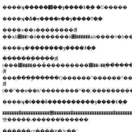
����
ʮ�����齺��ʒ����1�֣� �𽺱�����
����
ʮ�ߡ�ҽ����е��ʒ����7�֣�
����ҽ��x��������豸
��ѫһ͸�
����
ʮ�ˡ�������ʒ����3�֣�
�������ֱ����豸
(���͸��̻��ֱ���̽���������͸��»��ֱ�
豸
���ֶ����ֱ�����ť)������ˮ������ˮ�
豸
(��ˮ��ͷ��ʪʽ��������ˮ��ָʾ�������
����
ʮ�š���ȫ����������ʒ����1�֣�
��������̽������������΢��������̽�����������������
뱻�����⸴������̽������
������ҫע����ǣ�3c��־