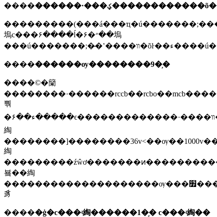
����
���������(���á���ҵ�ú�������;���
塢с���۶����ĺ�״�۶��塢
����
������ѹ��������9�֣�
����©�籣
��������·������rccb��rcbo��mcb�����۶�����
뿪
�ء��۶�����ϵ�������������·����װ��[�������ࣺ����������·����װ�á��������������ȱ����������ؼ̵�������ѹ����ʽ�ӵ������
綯
���ء���տ��ء�ѹ�����ء��ӽ����ء���̤���ء��������ء�һλ���ء���ť���ء���λ���ء�΢�����ء���˳���ء��¶ȿ��ء��г̿��ء�ת�����ء��զ�ת�����ء������أ�������װ�ã��ӵ������
綯
���������źŵơ�������ͷ��������
뵼��綯
��������������������ѹ���׿����
豸
����
�ġ�с���ʵ綯������1�֣� с���ʵ綯��