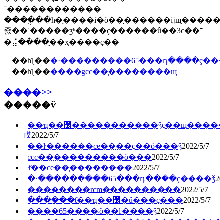
������������־
����ֻ��һ�ֻ����i�ȫ��֤������ĳщָ����
죬��˹�����ʒʱ����ҫ������û��3c��־
�⣬����ָ��ҳ����ҫ��
��һƪ��
�·���������65���դ����ҫ��
��һƪ��
����gcc��֤��������щ
����>>
�����ѷ
��ҵ��׼�����������ǯҫ��щ�����
嵥
2022/5/7
��ŀ������ce��֤��ҫ��ö���ǯ
2022/5/7
ccc��֤�������̷��ö���
2022/5/7
ˢƭ��ce��֤��������
2022/5/7
�·���������65���դ����ҫ����ǯ
2
��������rcm�������̲���
2022/5/7
����ָ��ƭ��ҵ��׼�ű���ҫ���
2022/5/7
����65����ʲô��ŀ����ǯ
2022/5/7