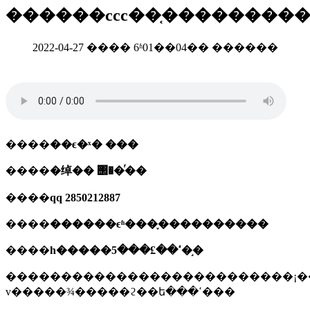
������ccc��֤��������
2022-04-27 ���� 6ʱ01��04�� ������
����
��ϵ�ˣ� ���
����
�绰�� ΢��ͬ��
����
qq 2850212887
����
������ϵʱ���֪����������
����
һ�����ߵ��£���5�֣�
��������������������������¡��������ѹ3kv��������·����
v�����¾�����ϩ��ե���ߵ���