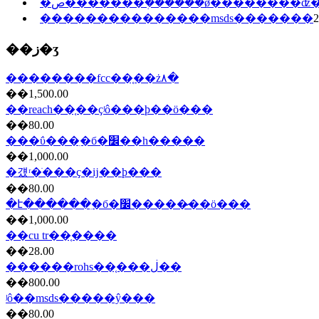
�ص�������ܲ������ǿ��������ʣ
���������������msds�������
2
��ز�ʒ
��������fcc��֤��ż۸�
��1,500.00
��reach��֤��ҫʲô���ϸ��ö���
��80.00
���ΰ���ִ�б�׼��һ�����
��1,000.00
�걨ʳ�ֺ���ҫ�ĳ��ϸ���
��80.00
�է������ִ�б�׼�����̷��ö���
��1,000.00
��cu tr��֤����
��28.00
������rohs��֤���ڶ��
��800.00
ʲô��msds�����ŷ���
��80.00