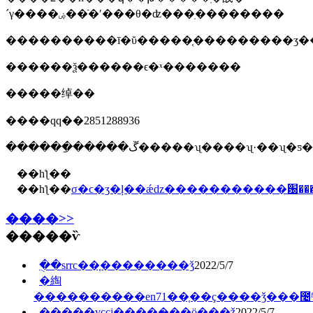
´γ����ۻ��ֿ�ʹ���θ�ʣ���ֽ��������
����������ī�ῠ�����֤���������ʒ�
������ѯ������ϵ�ˣ�������
�����绰��
����qq��2851288936
������ַ�����ڱ�����ʯ����ʯ·��ʯ
��һƪ��
��һƪ��
σ�ϲ�ʒ�ļ��ǽǳ�����������԰��
����>>
�����ѷ
�ֻ�srrc��֤��������ǯ
2022/5/7
�綯
����������en71��֤��ҫ����ǯ���೤
�����vcci��֤���̷��ö���ǯ
2022/5/7