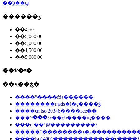
��ϸ��ϣ
������ʒ
��4.50
��5,000.00
��5,000.00
��1,500.00
��5,000.00
��ѷ�ƽ�
��ҷ��ڿ�
����ˮ����fda��֤����
��������msds�ļ�ҫ����ǯ
����en iso 20346����ьce��֤
���ذ���3c��֤ҫע����щ����
���ϲ˰��ʼ챨���������ǯ
�����ˮ��������ʒִ�к���������
����iso14001����������ϵ��֤ҫ����ǯ