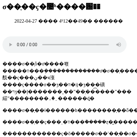
σ��֤��ҫ�೤ʱ����԰��
2022-04-27 ���� 4ʱ12��49�� ������
����σ��֤ȫ�ơ����뾳
�����װ���ܼ�������������ơ�σ��֤������σ��֤������σ��ʒ����ר��ֽ�
䣬��ҫ���ڹ��ҹ涨
����ҫ����σ��ʒ��װ�ĳ�ʒ���磺
��ױʒ��ļ�������ˬ��ˮ��ָ���͡���ˮ���
緢ˮ��������﮵�ء������ȡ�
������������ҫ�õ�����σ��ʹ��֤��σ��ʒ�ڳ��ڱ���ʱ���ջ�����һ�������ǿ�