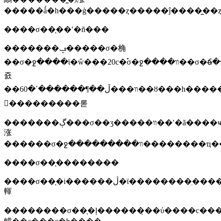
�����ǻ�һ���ģ�����ȥ�����ĵ����̼��ȥ
����σ��֤��ʹ�ñ���
�������ݡ�����σ�桷
��σ�ջ����ϊ�ŵ���20с�࣬σ�ջ����װ��σ�ճ̶��ַ�ϊ�߶�σ�ա��ж�σ�պ͵ͷ�σ�ա��ر����������������ȵ����
죬
��װ���ڵ��¶������ߴ�60��ȣ���һ��������������װ����������σ��ʒ���ﱬը��
𣬺���������롣
�������ڳ���σ��ʒ�����װ��ʹ�ã����ҹ
涨
����σ��֤��������
����σ��֤�i������ڷ�ϊ��������ֽ���������ڣ����ͻ�����⣬ȼ����ֽ�
䡣
��������σ��֤�ļ������̣��ύ����c���