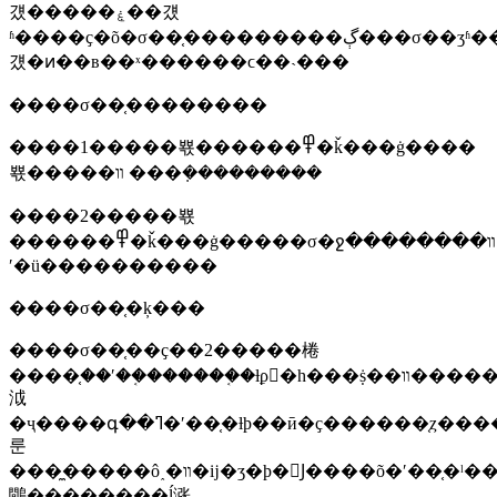
걨�����ۼ��걨
ʱ����ҫ�õ�σ��֤���������ڳ���σ��ʒʱ���û��σ��֤���ڸۼ��
걨�ͷ��в��ˣ������ϲ��˴���
����σ��֤��������
����1�����뾳������߾�ǩ���ġ����
뾳�����װ ���ܼ���������
����2�����뾳
������߾�ǩ���ġ�����σ�ջ��������װ
ʹ�ü����������
����σ��֤�ķ���
����σ��֤��ҫ��2�����棬
����֤��ʹ��֤������֤�ƚϼ򵥣�һ���ṩ��װ�����
泧
�ҷ����գ��ߣ�ʹ��֤�ƚϸ��ӣ�ҫ������֤ȥ����σ��ʒ�����ĵ����̼�����
룬
���̼�ּ����ô˰�װ�ĳ�ʒ�ϸ�󣬾Ϳ����õ�ʹ��֤�ˡ�����ʹ��֤������ƚ��
鷳�������̼�ֵĺ涨