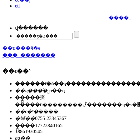
etl
����...
վ������
��ҵ���ӵ�ͼ
���߸�������
��ϵ��ʽ
��ҵ���ͣ�
˽ӫ��ҵ
��ַ��
�㶫
�����б��������ڱ�������ʯ
��ϵ�ˣ�
����
�绰��
0755-23345367
�ֻ���
17722840165
18861930545
qq��