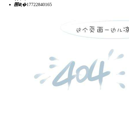
΢�ţ�
17722840165