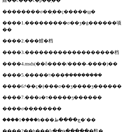
鱨��c���c�ϸ��֤��
��������σ��֤��ҫ�����ϣ�
����1.���������σ��ʒ�ġ������顷
��
����2.���鱨�档
����3.�������������������档
����4.msds(��ȫ����/����˵����)��
����5.�����װ���ܼ���������
����6.ͬʱ��ҫ�ṩ���σ��ʒ����ʒ������
����7.���а�װ�����ʒ������
����σ��֤������
����1��֤��һ���ڿ����ظ�ʹ��
����2��һ���կ��թ�����ֽ�䣬�