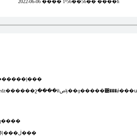
2022-06-06 ���� 1ʱ56��56�� ����һ
ǽǻ������������ļ���
����ʮ����
������������ʡ��ҵ��ʒִ�б�׼�ǽǹ����취���ڶ���