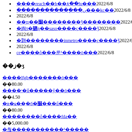
����reach��ⱨ��۸��ƕ���
2022/6/8
������������ֳ��ں���kc��֤
2022/6/8
2022/6/8
��ҵ��׼��������ǯ��������
2022/
�綯ƽ�⳵ɳ��saso��֤��ҫ����ǯ
2022/6/8
2022/6/8
�翾��������inmetro��֤��ҫ����ǯ
2022/6
2022/6/8
ce��֤��ô���룬ʱ����ö���
2022/6/8
��ز�ʒ
����lfgb��֤���̷��ö���
��80.00
����ʳ�ֺű�����ŷ��ö���
��4.50
�в�ҩ��ִ�б�׼���ű���
��80.00
��������ô����fda��֤
��5,000.00
�춶�����������ʱ�����