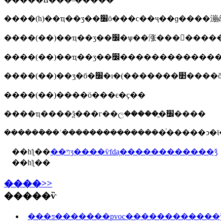
����(��)��ҵ��ʒ��׼�ѱ��涨���
����(��)����ӧ���ϵ�ҫ��
����ҵ����ѯ���г��ල�����ֱ�׼����
������ܰ��ʾ���������������ͬ�����
��һƪ��
��ױʒ����ѷfda֤������������ǯ
��һƪ��
����>>
�����ѷ
���ƽ�������pvoc��֤�������̶���