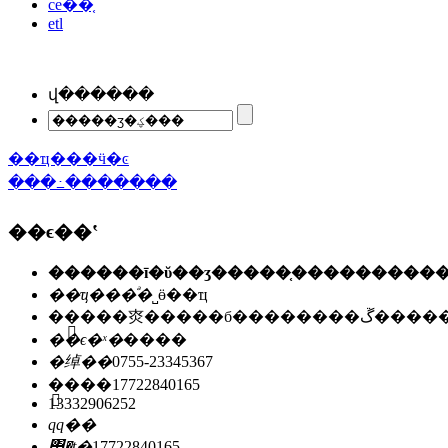
ce��֤
etl
վ������
��ҵ���ӵ�ͼ
���߸�������
��ϵ��ʽ
��ҵ���ͣ�
˽ӫ��ҵ
��ַ��
�㶫�����б��
��ϵ�ˣ�
����
�绰��
0755-23345367
�ֻ���
17722840165
13332906252
qq��
΢�ţ�
17722840165