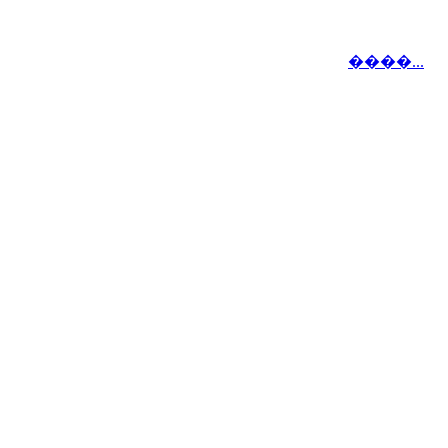
����...