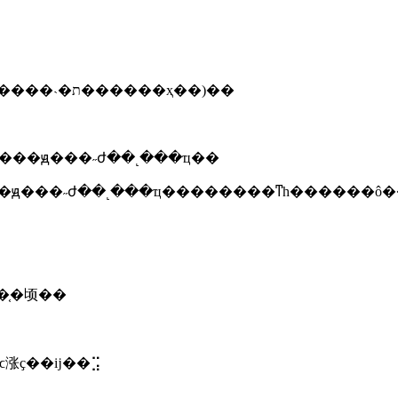
������ҵ��ʒִ�б�׼�ǽǳ�һ�ݣ��ӹǹ��£�������˴�ת������ҳ��)��
���ԭ���˶ժ��˻���ҵ��
�ԭ���˶ժ��˻���ҵ��������ͳһ������ô�
�ҵ��ȡ���㶫ʡ��ʒִ�б�׼�ǽ�֤�顷��
涨ҫ��ĳ��⣩