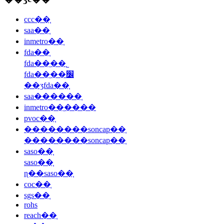
ccc��֤
saa��֤
inmetro��֤
fda��֤
fda��֤��˾
fda��֤��׼
��ʒfda��֤
saa������֤
inmetro��֤����
pvoc��֤
��������soncap��֤
��������soncap��֤
saso��֤
saso��֤
ɳ��saso��֤
coc��֤
sgs��֤
rohs
reach��֤