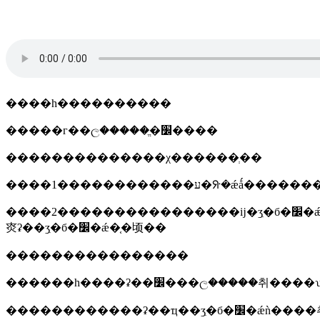
����һ����������
�����г��ල�����ֱ�׼����
��������������χ������ְ��
����1������������ע�ᣨ�
����2����������������ĳ�ʒִ�б�׼�ǽǳ������շ����йصķ��ɡ�����͹���ǿ���ա�׼��ԭ����еǽǡ������׼�ǽ�֤��źͱ䷢���
㶫ʡ��ʒִ�б�׼�ǽ�֤�顷��
����������������
������һ����ʡ��׼���ල�����취