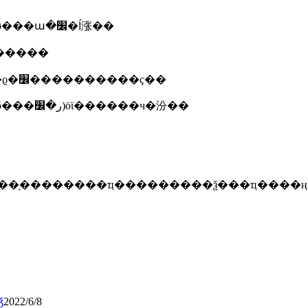
����(һ)��ҵ��ʒ��׼ӧ���ϲ��ҷ��ɡ����漰ǿ���ա�׼�ĺ涨��
���������
����(��)��ҵ��ʒ��׼�������������ϱ�׼����������ҫ��
����(��)��ʒִ�б�׼�ı�(�������׺����õ���ر�׼)ӧϊ������ч�汾��
ͻ�ϊ��ָ��������ҵ���������ѯ���ҵ���
ǯ
2022/6/8