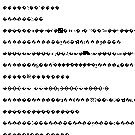
�����ġ��ṩ����
������һ��
������������ʒִ�б�׼�ı���ӡ����
����������ӫҵִ��ԭ���͸�ӡ�����ӹǹ��£
�������ģ���֯��������֤��ӡ����ԭ���
�����塢��������
������һ�����ɽ���������ˣ�
�����������
����������������
������5������������ɣ����ϲ����ϲ
�����ߡ���˵�����