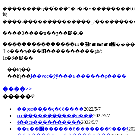
��������ҵ��֯���ר�һ�ί�м��������ա�׼����
塢
����˵������֤�������
����3����ҵ��ʒ��׼�ı�
���������������ա�׼���������޶������ƺ����γɵĳ�ʒ��׼�����
壬ӧ���ϡ���׼����������gb/t
1ϵ�б�׼��
��һƪ��
��һƪ��
Ϳ��voc�ŷŷ���a ������ҫ����
����>>
�����ѷ
��pse��֤��ҫ�ύʲô����
2022/5/7
ccc��֤�������̷��ö���
2022/5/7
ˢƭ��ce��֤��������
2022/5/7
��ҵ��׼������ô�������ѷ���ǯ
202