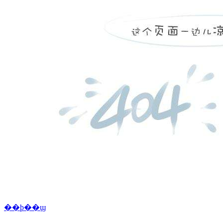
��ϸ��ϣ