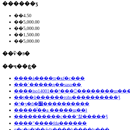
������ʒ
��4.50
��5,000.00
��5,000.00
��1,500.00
��5,000.00
��ѷ�ƽ�
��ҷ��ڿ�
����ȧ����ҵִ�кſ�ҫ���
���ߵ�����ɳ��saso��֤
����iso14001��ʱ���󳧵��������щ��
��ţ��ũ������rohs��֤��������ǯ
�²�ʒִ�б�׼����������
�����ᷨ��a �����щ��ŀ
����������ҫ���ʼ챨�����ǯ
����ˮ����fda��֤����
σ�ϲ�ʒ�ļ��ǽǳ����ķ����ƕ���