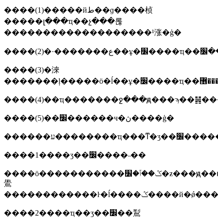
����(1)�����йط��ɡ����桢
�����լ���ҵ��չ���롢
�������������������¹涨�ģ�
����(3)�淶
����(5)��׼������ч�ڽ����ģ�
������ע��������
����1����ʒ��׼����˵��
����ӧ�����������ݣ��ٱ�׼�ƶ���ԭ��ͱ��������й��ұ�׼����ҵ��׼�ģ�ӧ˵���ƶ���ҵ��׼�����ɣ���ȷ����ҫ����ָ������ҫ�����
鷽
����2����ҵ��ʒ��׼��鵥