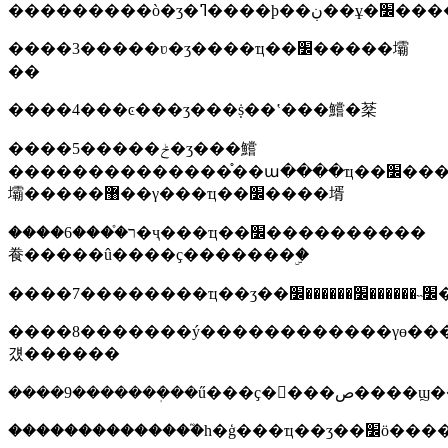
����3�����ʋ�ʒ����ҵ��׼�����壩
��
����4���ͼ���ʒ���ṩ��ʽ���鱨�棻
����5�����ݲ�ʒ���鱨
��������������֯��ա����ҵ��׼�����
壩�����޸��γ���ҵ��׼����壻
����6����֯ר�ҷ���ҵ��׼����������
飬�����û����ҫ�������ۣ�
����
����8�������ý������������γɵ���ز��ϻ�����ҵ��׼���ܲ���
걨������
��������������֮һ�