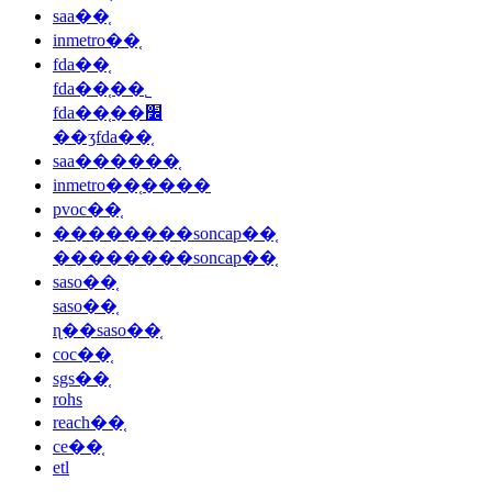
saa��֤
inmetro��֤
fda��֤
fda��֤��˾
fda��֤��׼
��ʒfda��֤
saa������֤
inmetro��֤����
pvoc��֤
��������soncap��֤
��������soncap��֤
saso��֤
saso��֤
ɳ��saso��֤
coc��֤
sgs��֤
rohs
reach��֤
ce��֤
etl