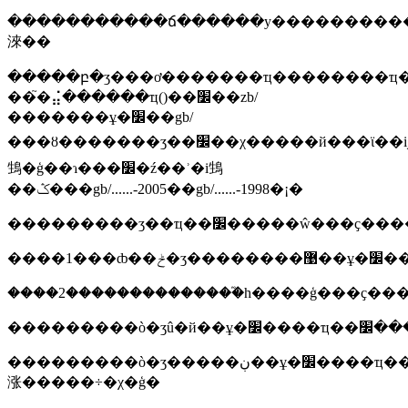
�����������ճ������у�����������ҵ��׼����ǳ�ʒ��׼��ʵ����׼ȷ��˵��ӧ������ҵ��ʒ��׼��ҳ������ҵ��������
淶��
�����բ�ʒ���ơ�������ҵ��������ҵ��׼�ǳ�ʒ��׼��һ�֣�������ҵ��׼�
��֮�⣬������ҵ()��׼��zb/
�������ұ�׼��gb/
���ȣ�������ʒ��׼��χ�����й���ϊ��ĳ����ʒ������ӧ�ĺ��꣬��ɲ����й��бꣻ��щ��ʒ�������բ����ʺ����е���ر�׼�������ƶ���ص���ҵ��׼�������йز��ţ��ʼࣩ��ˡ���׼���䷢��׼�ź�ſ���ч��ע�⣡ѡ�ñ�׼ӧѡ�û����°
䲼�ģ��ɿ���׼�ź��ʾ�i䲼
��ݣ���gb/......-2005��gb/......-1998�¡�
���������ʒ��ҵ��׼�����ŵ��
���������ò�ʒ�����ڹ��ұ�׼����ҵ��׼���ط���׼�
涨�����÷�χ�ģ�