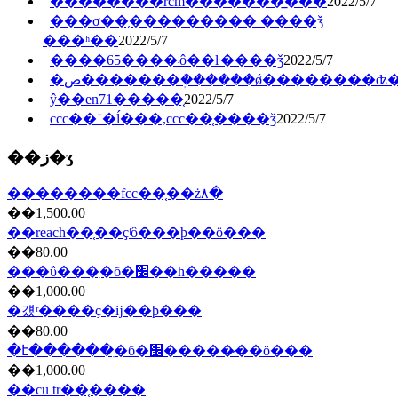
��������rcm�������̲���
2022/5/7
���σ��֤��������� ����ǯ
���ʱ��
2022/5/7
����65����ʲô��ŀ����ǯ
2022/5/7
�ص�������ܲ������ǿ��������ʣ
ŷ��en71�����֤
2022/5/7
ccc��־�ĺ���,ccc��֤����ǯ
2022/5/7
��ز�ʒ
��������fcc��֤��ż۸�
��1,500.00
��reach��֤��ҫʲô���ϸ��ö���
��80.00
���ΰ���ִ�б�׼��һ�����
��1,000.00
�걨ʳ�ֺ���ҫ�ĳ��ϸ���
��80.00
�է������ִ�б�׼�����̷��ö���
��1,000.00
��cu tr��֤����