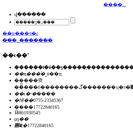
����...
վ������
��ҵ���ӵ�ͼ
���߸�������
��ϵ��ʽ
��ҵ���ͣ�
˽ӫ��ҵ
��ַ��
�㶫
�����б��������ڱ�������ʯ
��ϵ�ˣ�
����
�绰��
0755-23345367
�ֻ���
17722840165
18861930545
qq��
΢�ţ�
17722840165