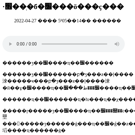
·׮��ִ�б�׼���ö���ҫ���
2022-04-27 ���� 5ʱ05��14�� ������
������ʒ��׼����ҵ��׼������
������ʒ��׼������բ�ʒ���ƶ��ļ����
淶�����ҹ���բ�ʒ���ƶ��ļ����淶
�����ɼ�����ʒ��׼����ҵ��׼���໥��ϵ���໥�����ĺ�ϵ������ʒ��׼����ҵ��׼����ҵ��׼���в�ʒ��׼�����ǣ���ʒ��׼����ҵ��׼�ĸ��������ǵӳ�ͬ�ƕ�������ģ�����ʒ��׼�ǵ��ƶ���׼�ŀ��
壨
���󣩡�����ʒ������ģ���ҵ��׼�ǵ��ƶ���׼�����
塪����ҵ������ġ�