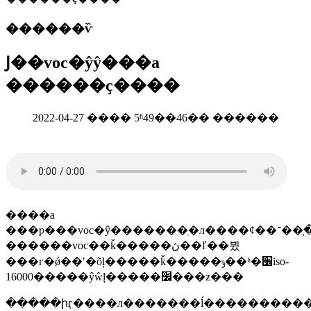
������ѷ
Ϳ��voc�ŷŷ���a
������ҫ����
2022-04-27 ���� 5ʱ49��46�� ������
����a
���ƿ���voc�ŷ�������ֵ�л����ȼ��ߵ���֤��־
������voc��ǩ�����ڽ��ľ��뷨
���г�ǿ��ʹ�õļ�����ǩ�����ݹ��ʱ�׼iso-
16000�����ŷŵļ�����׼���ƶ���
�����իӷ����л�������ĺ���������������