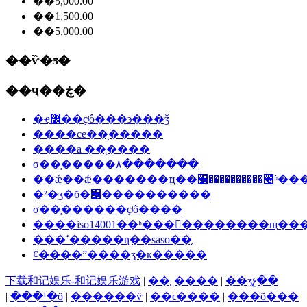
��5,000.00
��1,500.00
��5,000.00
��ѷ�ƽ�
��ҷ��ڿ�
�ҿ߼��ҫʲô���϶���ǯ
����ce��֤�����
����a ��֤����
σ��֤�����۸�������
��ǽ��ǽ�������ҵ��׼��������
�²�ʒִ�б�׼����������
σ��֤������ҫʲô����
����iso14001��ʱ���󳧵��������щ��
���ߵ�����ɳ��saso��֤
ȼ����ˮ����ʒִ�к�����
下载和记娱乐-和记娱乐游戏
|
��˾����
|
��ʒչ��
|
���¹�ӧ
|
������ѷ
|
��ϵ����
|
���õ���