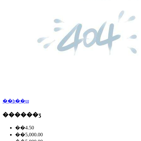
��ϸ��ϣ
������ʒ
��4.50
��5,000.00