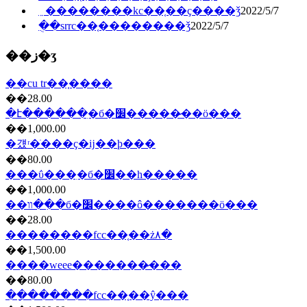
﮵��������kc��֤��ҫ����ǯ
2022/5/7
�ֻ�srrc��֤��������ǯ
2022/5/7
��ز�ʒ
��cu tr��֤����
��28.00
�է������ִ�б�׼�����̷��ö���
��1,000.00
�걨ʳ�ֺ���ҫ�ĳ��ϸ���
��80.00
���ΰ���ִ�б�׼��һ�����
��1,000.00
��װ��ִ�б�׼����ô�������ö���
��28.00
��������fcc��֤��ż۸�
��1,500.00
����weee�������̷���
��80.00
��ָ������fcc��֤��ŷ���