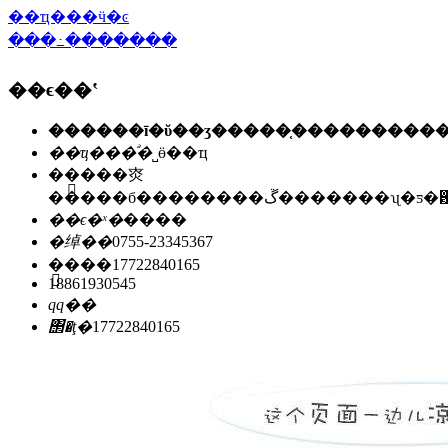
��ҵ���ӵ�ͼ
���߸�������
��ϵ��ʽ
��ҵ���ͣ�
˽ӫ��ҵ
��ַ��
�㶫
�����б��������ڱ�������ʯ
��ϵ�ˣ�
����
�绰��
0755-23345367
�ֻ���
17722840165
18861930545
qq��
΢�ţ�
17722840165