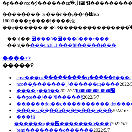
�ƿ���vco�ŷ�����
��������˵:a ���ǹ��ݹ��ʱ�׼iso-
16000���ڿ����ļ����涨
��һƪ��
·׮��ִ�б�׼���ö���ҫ���
��һƪ��
���un38.3 ���䱨�����i���
����>>
�����ѷ
cpsc���ա���������գ�����ΰ���cps
ncc��֤�������ڶ������щ����
2022/5
2022/5/7
����ʳʒ��ȫ��׼���� ����������
��ʒce��֤ʱ��켸�����ǯ
2022/5/7
��̥����dot��֤ҫ����������,dot��
����kc��֤��ΰ���ʱ����ö���
2022/5/7
���桢
������ҵ��׼�������ö���ǯ
2022/5/7
bsmi��֤������ҫ������
2022/5/7