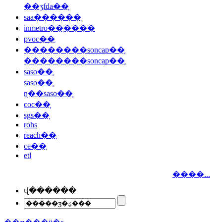
��ʒfda��֤
saa������֤
inmetro��֤����
pvoc��֤
��������soncap��֤
��������soncap��֤
saso��֤
saso��֤
ɳ��saso��֤
coc��֤
sgs��֤
rohs
reach��֤
ce��֤
etl
����...
վ������