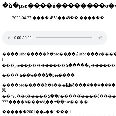
�ձ�pse��֤��ΰ������̷��ö
2022-04-27 ���� 4ʱ58��48�� ������
����usbс�����ձ�pse��֤��⣬usbс���ȳ���
𰸾
����
һ��ʲô���ձ�pse��֤��
����pse��֤���ձ�ǿ���԰�ȫ��֤������֤��������ӳ�ʒ��ͨ���ձ�����
涨
��498�ֲ�ʒ�����ձ��г�����ͨ����ȫ��֤���
��333��b���ʒӧȡ��բ��pse��־��
������2001��4��1���𡰵