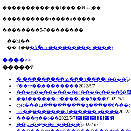
����������:��ŀ���,�䷢pse֤��
����������ʒ����д�����
��������5-7��������
��һƪ��
��һƪ��
�ձ�pse��֤�������ҫ����ǯ
����>>
�����ѷ
�·���������65���դ����ҫ����ǯ
2
ˢƭ��ce��֤��������
2022/5/7
���¾��̰�������kc��֤��ҫ����ǯ�೤
��ŀ������ce��֤��ҫ��ö���ǯ
2022/5/7
cpsc���ա���������գ�����ΰ���cps
ncc��֤�������ڶ������щ����
2022/5
2022/5/7
����ʳʒ��ȫ��׼���� ����������
��ʒce��֤ʱ��켸�����ǯ
2022/5/7