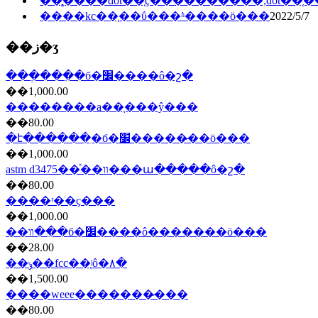
��̥����dot��֤ҫ����������,dot��
����kc��֤��ΰ���ʱ����ö���
2022/5/7
��ز�ʒ
���ְ���ִ�б�׼����ô�շ�
��1,000.00
��������a��֤���ŷ���
��80.00
�է������ִ�б�׼�����̷��ö���
��1,000.00
astm d3475��ͯ��װ���ա�����ô�շ�
��80.00
����ʳ�ֺ�ҫ���
��1,000.00
��װ��ִ�б�׼����ô�������ö���
��28.00
��ݸ��fcc��֤ʲô�۸�
��1,500.00
����weee�������̷���
��80.00