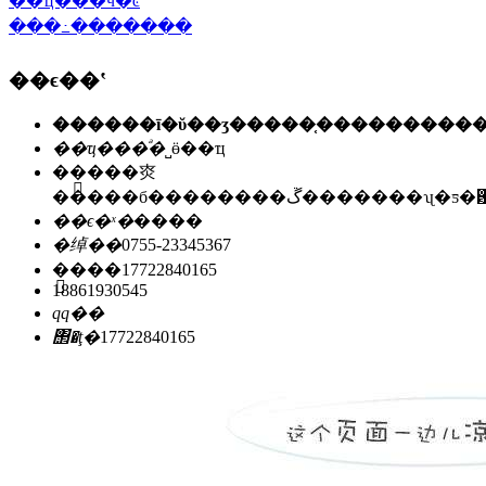
��ҵ���ӵ�ͼ
���߸�������
��ϵ��ʽ
��ҵ���ͣ�
˽ӫ��ҵ
��ַ��
�㶫
�����б��������ڱ�������ʯ
��ϵ�ˣ�
����
�绰��
0755-23345367
�ֻ���
17722840165
18861930545
qq��
΢�ţ�
17722840165