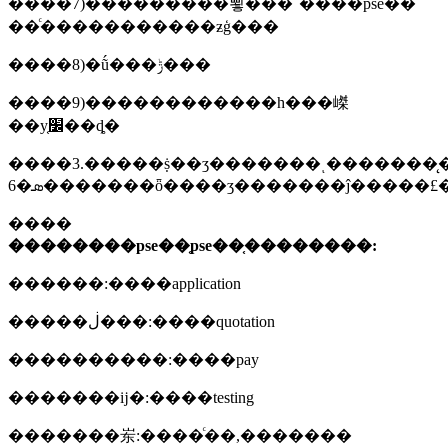
����7)���������뾯���־����pse��־
��ͨ�����������ƶģ���
����8)�ṹ���ݱ���
����9)������������һ���嵥
��у׼֤��ȡ�
����3.�����ṩ��ʒ�������ͺ�������̨���
6�ܣ�������ȫ����ʒ�������ĵ�����£
����
��������pse��֤pse��֤��������:
������:����application
�����ڶ���:����quotation
����������:����pay
�������ĳ�:����testing
�������岽:����ͨ��,�������