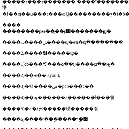
�����ʒ���ʒ�������ʽ����ϊ�������
涨
�ŀ��ƣ��µ���ϵ���ɷǵļ�������֤��ʒ�i�ȫ
����
��������pse��֤��ҫ׼�������ϣ�
����1.����ݽ����ϣ�ӫҵִ�գ��������
����2.����׼�����ϣ�
����1)cb���棨���ձ��ĳ����բ��ԣ�
����2)��·ͼ��layout);
����3)�밲����ص�pcb���ͼ��
����4)��ѹ������ȧ������ĺ���飬
����5)�ؼ�Ԫ�����嵥����֤�飬
����6)����ʹ���ֲ����װ�ֲ᣻