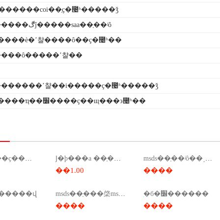
������coi��֤ҫ�೤ʱ�����ǯ
���������ڰĵ�����saa��֤��ʲô
������è�ʼ챨����ô��ҫ�೤ʱ��
���ô�����ʼ챨��
������ʼ챨��i�����ҫ�೤ʱ�����ǯ
�ֻ�ĥ������ҵ��׼����ҫ��щ���϶೤ʱ��
msds��֤��ҫ����ǯ����msds��ҫ����ǯ��
Ϳ�ϸ���a ��֤��ǩ��ô��
msds��֤��ʲô��˼��ҩ��msds��ʲô��˼��
��1.00
����
б�׼������վ
msds��֤���棨msds���棩
ִ�б�׼������
����
����