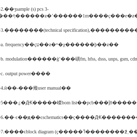
�ʒsample (s) pcs 3-
4�ף����׺������ƶ�ʼ������1m����ҫ��
.��������(technical specification),��������
����a. frequency��ҫע��ƶ�ʷ�χ������ϸ��ƶ��
 modulation������ģʽ���磺fm, hfss, dsss, unps, gsm, c
 output power����
.ӣ��˵���飨user manual��
����5���ؼ�Ԫ�����嵥bom list��pcb���߲ĵȣ�����ul
����7.����ͼblock diagram (ҫ����