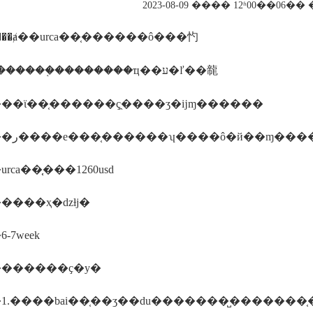
2023-08-09 ���� 12ʱ00��06
͹���ⱥ��urca��֤������ô���㣿
����������֤��������ҵ��ע�ľ��㡣
��ϊ��֤������ҫ̯����ʒ�ĳɱ������
�����ر����е���֤������ʮ����ô�й��ɱ��
ca��֤֤���1260usd
����ҳ�ǳƚϳ�
-7week
������ҫ�у�
.����bai��֤��ʒ��du�������̺�������֤��