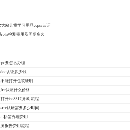
大站儿童学习用品ccpsa认证
rohs检测费用及周期多久
ccpc要怎么办理
-sdoc认证多少钱
童不能打开包装证明
fcc认证什么价格
开iso8317测试 流程
srrc认证需要多少时间
a 标签办理费用
检测报告费用流程