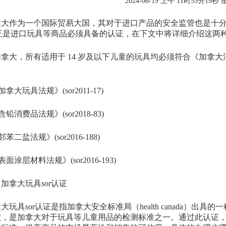
2024-06-19 上午 11时55分19秒
作为一个国际贸易大国，其对于进口产品的安全监管也是十分严
a认证是进口玩具等商品必须具备的认证，在下文中将详细介绍这
，所有适用于 14 岁及以下儿童的玩具均必须符合《加拿大消费品
玩具法规》(sor2011-17)
费品法规》(sor2018-83)
盐法规》(sor2016-188)
层材料法规》(sor2016-193)
拿大玩具sor认证
具sor认证是指加拿大安全标准局（health canada）出
核，是加拿大对于玩具等儿童用品的检测标准之一。通过此认证