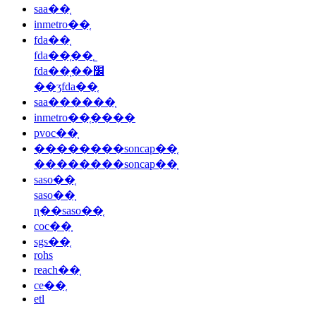
saa��֤
inmetro��֤
fda��֤
fda��֤��˾
fda��֤��׼
��ʒfda��֤
saa������֤
inmetro��֤����
pvoc��֤
��������soncap��֤
��������soncap��֤
saso��֤
saso��֤
ɳ��saso��֤
coc��֤
sgs��֤
rohs
reach��֤
ce��֤
etl