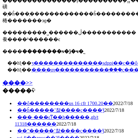
���������������ṩ���������ܼ�⣬��
磺
�ֻ�ĥ���ֻ�������������ĥ���������۾�����ƭ��͸���ȣ������ɺ���ṩ��
棬�������ͽɡ�
���������˽������ڷ�����������
飬����ʱ������ϵ
����
��������ɴ�ѯ�ҹ�˾
��һƪ��
ӡ��������������֤sdppi��֤ҫ��
��һƪ��
����ɱ�����������ֺ���֤ҫ���
����>>
�����ѷ
��ô��������us 16 cfr 1700.20��֤
2022/7/18
��ĥ�����ʼ챨����ҫ����ǯ
2022/7/18
���·���ϵͳ��ⱨ�����,gb/t
11318������
2022/7/18
��ˮ�����ʼ챨����ҫ����ǯ
2022/7/18
wi-fi��ʒpuc��֤ʡǯ����
2022/7/18