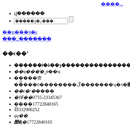
����...
վ������
��ҵ���ӵ�ͼ
���߸�������
��ϵ��ʽ
��ҵ���ͣ�
˽ӫ��ҵ
��ַ��
�㶫
�����б��������ڱ�������ʯ
��ϵ�ˣ�
����
�绰��
0755-23345367
�ֻ���
17722840165
13332906252
qq��
΢�ţ�
17722840165