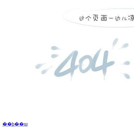
��ϸ��ϣ