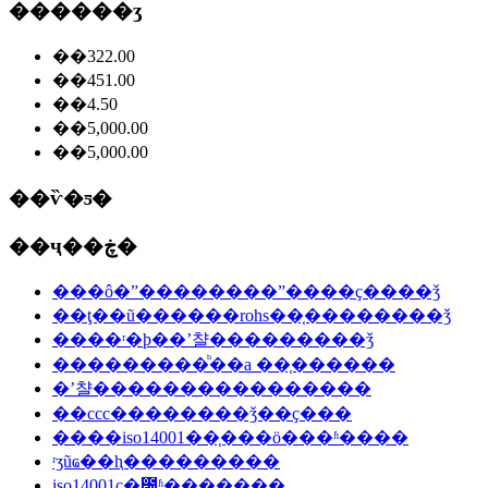
������ʒ
��322.00
��451.00
��4.50
��5,000.00
��5,000.00
��ѷ�ƽ�
��ҷ��ڿ�
���ô�ˮ��������ˮ����ҫ����ǯ
��ţ��ũ������rohs��֤��������ǯ
����ʳ�þ��ʼ챨���������ǯ
���������ᷨ��a ��֤������
�ʼ챨����������������
��ccc��������ǯ��ҫ���
����iso14001��֤���ö���ʱ����
ʳʒũҩ��ⱨ���������
iso14001ҫ�೤ʱ�������